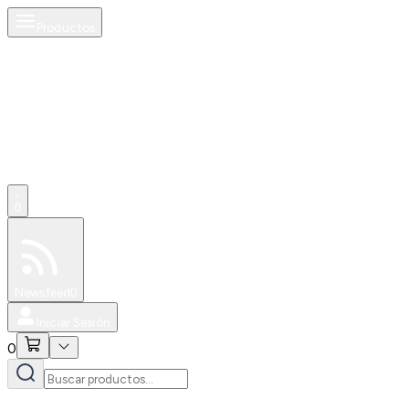
Productos
0
Especiales
Newsfeed
0
Iniciar Sesión
0