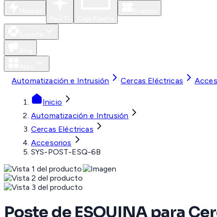
Nuevos
Eventos
Para Ti
Caja Abierta
Soporte
Blog
Apps
Automatización e Intrusión
Cercas Eléctricas
Acces
Inicio
Automatización e Intrusión
Cercas Eléctricas
Accesorios
SYS-POST-ESQ-6B
Poste de ESQUINA para Cerca 