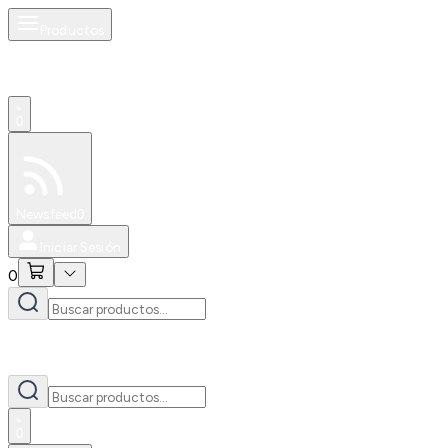
Productos
0
Especiales
Newsfeed
0
Iniciar Sesión
0
0