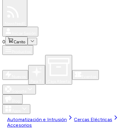
Especiales
Newsfeed
0
Iniciar Sesión
0
Carrito
Productos
Nuevos
Eventos
Para Ti
Caja Abierta
Soporte
Blog
Apps
Automatización e Intrusión
Cercas Eléctricas
Accesorios