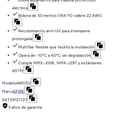
Doble aislamiento para máxima protección
eléctrica
Bobina de 50 metros (164 ft) calibre 22 AWG
Recubrimiento anti-UV para intemperie
prolongada
Multifilar flexible que facilita la instalación
Opera de -10°C a 60°C sin degradación
Cumple NMX-J008, NMX-J297 y estándares
ASTM
Modelo
AWG50
Marca
SFIRE
SAT
39121721
3 años de garantía