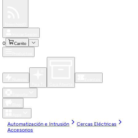
Especiales
Newsfeed
0
Iniciar Sesión
0
Carrito
Productos
Nuevos
Eventos
Para Ti
Caja Abierta
Soporte
Blog
Apps
Automatización e Intrusión
Cercas Eléctricas
Accesorios