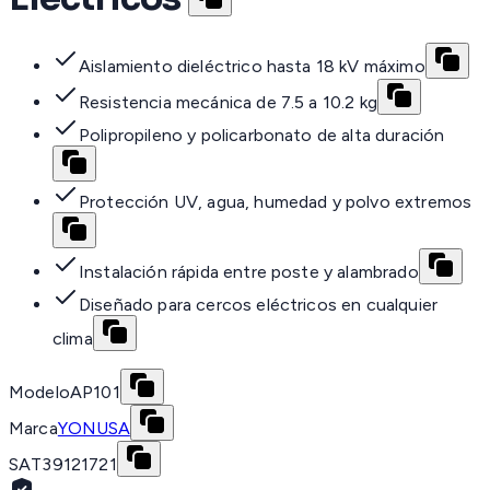
Aislamiento dieléctrico hasta 18 kV máximo
Resistencia mecánica de 7.5 a 10.2 kg
Polipropileno y policarbonato de alta duración
Protección UV, agua, humedad y polvo extremos
Instalación rápida entre poste y alambrado
Diseñado para cercos eléctricos en cualquier
clima
Modelo
AP101
Marca
YONUSA
SAT
39121721