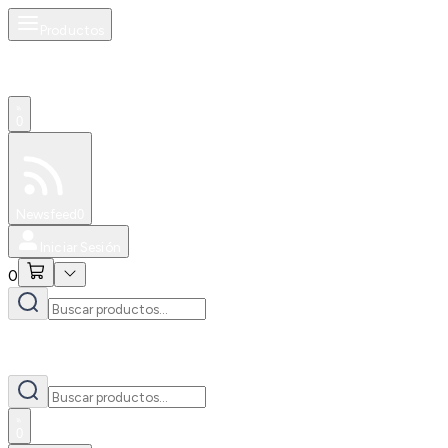
Productos
0
Especiales
Newsfeed
0
Iniciar Sesión
0
0