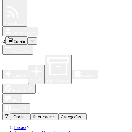
Especiales
Newsfeed
0
Iniciar Sesión
0
Carrito
Productos
Nuevos
Eventos
Para Ti
Caja Abierta
Soporte
Blog
Apps
Orden
Sucursales
Categorías
Inicio