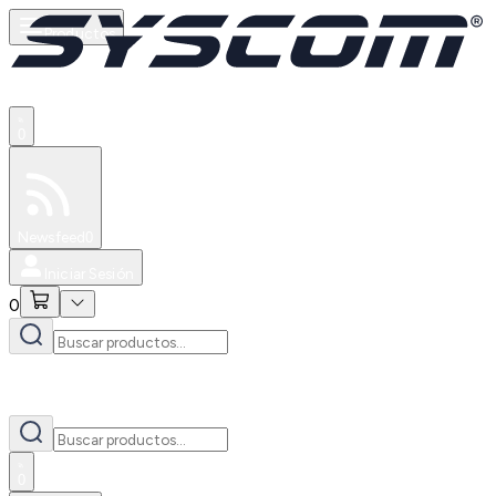
Productos
0
Especiales
Newsfeed
0
Iniciar Sesión
0
0