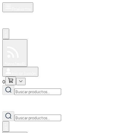
Productos
0
Especiales
Newsfeed
0
Iniciar Sesión
0
0