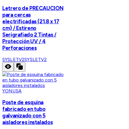
Letrero de PRECAUCION
para cercas
electrificadas (21.8 x 17
cm) / Estireno
Serigrafiado 2 Tintas /
Protección UV / 4
Perforaciones
SYSLETV2
SYSLETV2
YONUSA
Poste de esquina
fabricado en tubo
galvanizado con 5
aisladores instalados