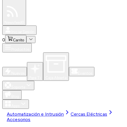
Especiales
Newsfeed
0
Iniciar Sesión
0
Carrito
Productos
Nuevos
Eventos
Para Ti
Caja Abierta
Soporte
Blog
Apps
Automatización e Intrusión
Cercas Eléctricas
Accesorios