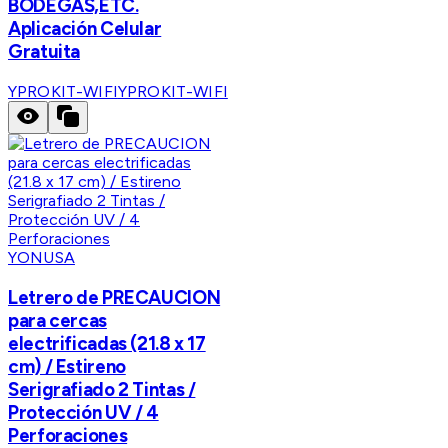
BODEGAS,ETC.
Aplicación Celular
Gratuita
YPROKIT-WIFI
YPROKIT-WIFI
YONUSA
Letrero de PRECAUCION
para cercas
electrificadas (21.8 x 17
cm) / Estireno
Serigrafiado 2 Tintas /
Protección UV / 4
Perforaciones