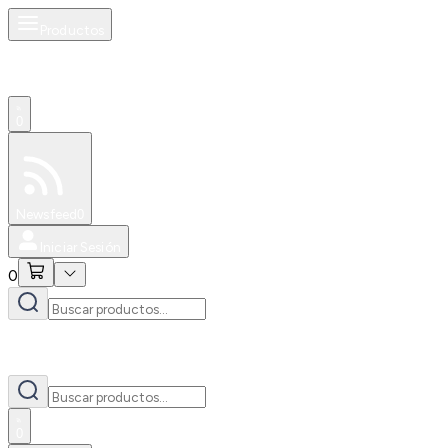
Productos
0
Especiales
Newsfeed
0
Iniciar Sesión
0
0