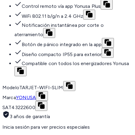
Control remoto vía app Yonusa Plus
WiFi 802.11 b/g/n a 2.4 GHz
Notificación instantánea por corte o
aterramiento
Botón de pánico integrado en la app
Diseño compacto IP55 para exterior
Compatible con todos los energizadores Yonusa
Modelo
TARJET-WIFI-SLIM
Marca
YONUSA
SAT
43222600
3 años de garantía
Inicia sesión para ver precios especiales