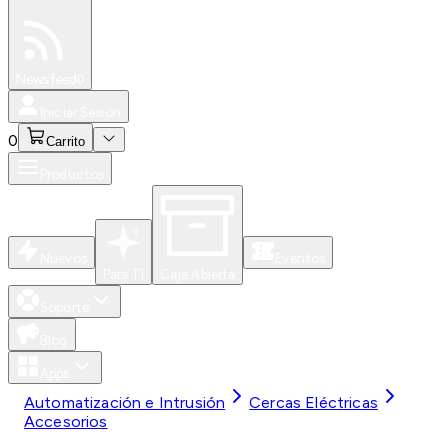
Especiales
Newsfeed
0
Iniciar Sesión
0
Carrito
Productos
Nuevos
Eventos
Para Ti
Caja Abierta
Soporte
Blog
Apps
Automatización e Intrusión
Cercas Eléctricas
Accesorios