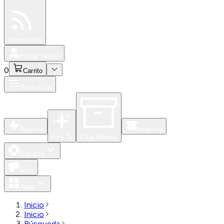
Especiales
Newsfeed
0
Iniciar Sesión
0
Carrito
Productos
Nuevos
Eventos
Para Ti
Caja Abierta
Soporte
Blog
Apps
Inicio
Inicio
Búsqueda