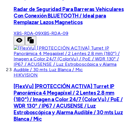
Radar de Seguridad Para Barreras Vehiculares
Con Conexión BLUETOOTH / Ideal para
Remplazar Lazos Magneticos
XBS-RDA-09
XBS-RDA-09
HIKVISION
[FlexVu] [PROTECCIÓN ACTIVA] Turret IP
Panorámica 4 Megapíxel / 2 Lentes 2.8 mm
(180°) / Imagen a Color 24/7 (ColorVu) / PoE /
WDR 130° / IP67 / ACUSENSE / Luz
Estroboscópica y Alarma Audible / 30 mts Luz
Blanca / Mic