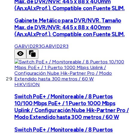
Max. de DVR/NVR: 445 x 88 x 400mm
(An.xAl.xProf.). Compatible con Fuente SLIM.
Gabinete Metálico para DVR/NVR. Tamaño
Max. de DVR/NVR: 445 x 88 x 400mm
(An.xAl.xProf.). Compatible con Fuente SLIM.
GABVID2R3
GABVID2R3
HIKVISION
Switch PoE+ / Monitoreable / 8 Puertos
10/100 Mbps PoE+ / 1 Puerto 1000 Mbps
Uplink / Configuración Nube Hik-Partner Pro /
Modo Extendido hasta 300 metros / 60 W
Switch PoE+ / Monitoreable / 8 Puertos