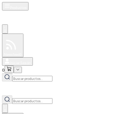
Productos
0
Especiales
Newsfeed
0
Iniciar Sesión
0
0