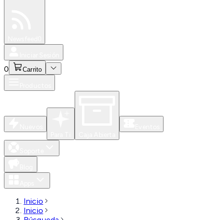
Especiales
Newsfeed
0
Iniciar Sesión
0
Carrito
Productos
Nuevos
Eventos
Para Ti
Caja Abierta
Soporte
Blog
Apps
Inicio
Inicio
Búsqueda