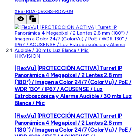
XBS-RDA-09
XBS-RDA-09
HIKVISION
[FlexVu] [PROTECCIÓN ACTIVA] Turret IP
Panorámica 4 Megapíxel / 2 Lentes 2.8 mm
(180°) / Imagen a Color 24/7 (ColorVu) / PoE /
WDR 130° / IP67 / ACUSENSE / Luz
Estroboscópica y Alarma Audible / 30 mts Luz
Blanca / Mic
[FlexVu] [PROTECCIÓN ACTIVA] Turret IP
Panorámica 4 Megapíxel / 2 Lentes 2.8 mm
(180°) / Imagen a Color 24/7 (ColorVu) / PoE /