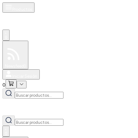
Productos
0
Especiales
Newsfeed
0
Iniciar Sesión
0
0