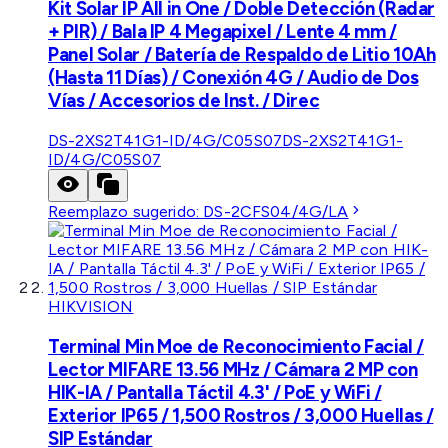
Kit Solar IP All in One / Doble Detección (Radar
+ PIR) / Bala IP 4 Megapixel / Lente 4 mm /
Panel Solar / Batería de Respaldo de Litio 10Ah
(Hasta 11 Días) / Conexión 4G / Audio de Dos
Vías / Accesorios de Inst. / Direc
DS-2XS2T41G1-ID/4G/C05S07
DS-2XS2T41G1-
ID/4G/C05S07
Reemplazo sugerido:
DS-2CFS04/4G/LA
HIKVISION
Terminal Min Moe de Reconocimiento Facial /
Lector MIFARE 13.56 MHz / Cámara 2 MP con
HIK-IA / Pantalla Táctil 4.3' / PoE y WiFi /
Exterior IP65 / 1,500 Rostros / 3,000 Huellas /
SIP Estándar