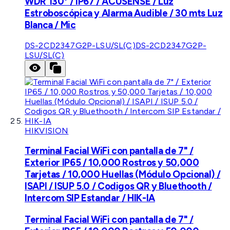
WDR 130° / IP67 / ACUSENSE / Luz
Estroboscópica y Alarma Audible / 30 mts Luz
Blanca / Mic
DS-2CD2347G2P-LSU/SL(C)
DS-2CD2347G2P-
LSU/SL(C)
HIKVISION
Terminal Facial WiFi con pantalla de 7" /
Exterior IP65 / 10,000 Rostros y 50,000
Tarjetas / 10,000 Huellas (Módulo Opcional) /
ISAPI / ISUP 5.0 / Codigos QR y Bluethooth /
Intercom SIP Estandar / HIK-IA
Terminal Facial WiFi con pantalla de 7" /