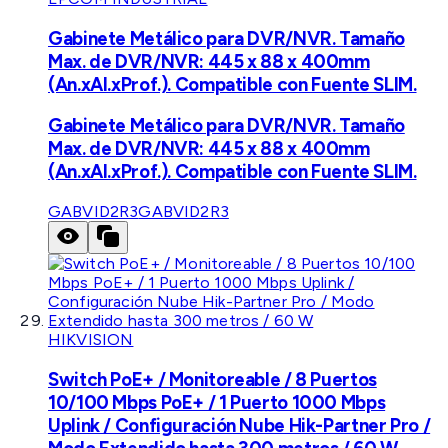
Gabinete Metálico para DVR/NVR. Tamaño
Max. de DVR/NVR: 445 x 88 x 400mm
(An.xAl.xProf.). Compatible con Fuente SLIM.
Gabinete Metálico para DVR/NVR. Tamaño
Max. de DVR/NVR: 445 x 88 x 400mm
(An.xAl.xProf.). Compatible con Fuente SLIM.
GABVID2R3
GABVID2R3
HIKVISION
Switch PoE+ / Monitoreable / 8 Puertos
10/100 Mbps PoE+ / 1 Puerto 1000 Mbps
Uplink / Configuración Nube Hik-Partner Pro /