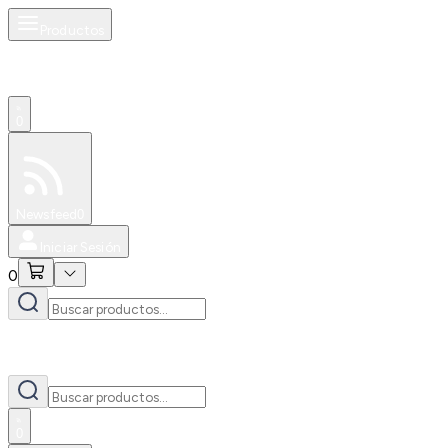
Productos
0
Especiales
Newsfeed
0
Iniciar Sesión
0
0