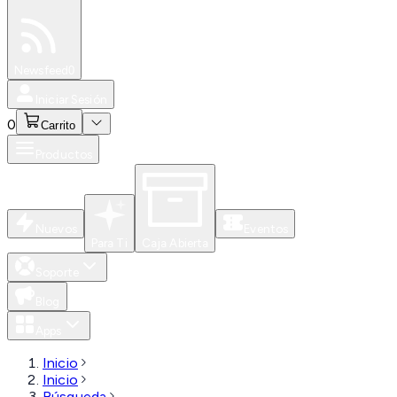
Especiales
Newsfeed
0
Iniciar Sesión
0
Carrito
Productos
Nuevos
Eventos
Para Ti
Caja Abierta
Soporte
Blog
Apps
Inicio
Inicio
Búsqueda