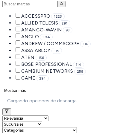
ACCESSPRO
1223
ALLIED TELESIS
291
AMANCO-WAVIN
93
ANCLO
304
ANDREW / COMMSCOPE
116
ASSA ABLOY
119
ATEN
156
BOSE PROFESSIONAL
114
CAMBIUM NETWORKS
259
CAME
294
Mostrar más
Cargando opciones de descarga...