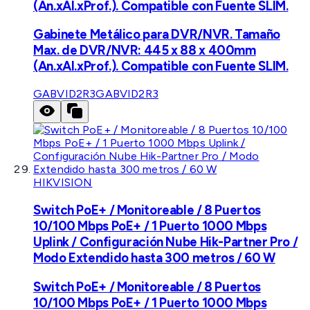
(An.xAl.xProf.). Compatible con Fuente SLIM.
Gabinete Metálico para DVR/NVR. Tamaño
Max. de DVR/NVR: 445 x 88 x 400mm
(An.xAl.xProf.). Compatible con Fuente SLIM.
GABVID2R3
GABVID2R3
HIKVISION
Switch PoE+ / Monitoreable / 8 Puertos
10/100 Mbps PoE+ / 1 Puerto 1000 Mbps
Uplink / Configuración Nube Hik-Partner Pro /
Modo Extendido hasta 300 metros / 60 W
Switch PoE+ / Monitoreable / 8 Puertos
10/100 Mbps PoE+ / 1 Puerto 1000 Mbps