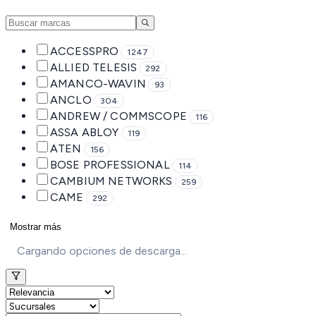
ACCESSPRO
1247
ALLIED TELESIS
292
AMANCO-WAVIN
93
ANCLO
304
ANDREW / COMMSCOPE
116
ASSA ABLOY
119
ATEN
156
BOSE PROFESSIONAL
114
CAMBIUM NETWORKS
259
CAME
292
Mostrar más
Cargando opciones de descarga...