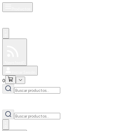
Productos
0
Especiales
Newsfeed
0
Iniciar Sesión
0
0