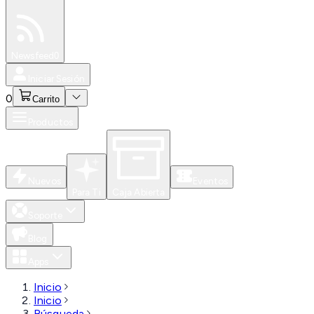
Especiales
Newsfeed
0
Iniciar Sesión
0
Carrito
Productos
Nuevos
Eventos
Para Ti
Caja Abierta
Soporte
Blog
Apps
Inicio
Inicio
Búsqueda