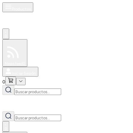
Productos
0
Especiales
Newsfeed
0
Iniciar Sesión
0
0