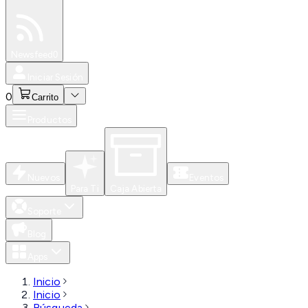
Especiales
Newsfeed
0
Iniciar Sesión
0
Carrito
Productos
Nuevos
Eventos
Para Ti
Caja Abierta
Soporte
Blog
Apps
Inicio
Inicio
Búsqueda