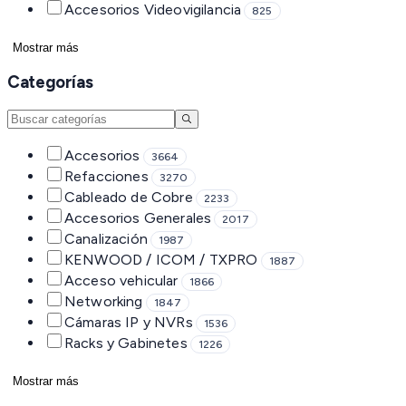
Accesorios Videovigilancia
825
Mostrar más
Categorías
Accesorios
3664
Refacciones
3270
Cableado de Cobre
2233
Accesorios Generales
2017
Canalización
1987
KENWOOD / ICOM / TXPRO
1887
Acceso vehicular
1866
Networking
1847
Cámaras IP y NVRs
1536
Racks y Gabinetes
1226
Mostrar más