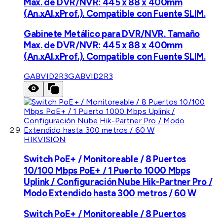
Max. de DVR/NVR: 445 x 88 x 400mm
(An.xAl.xProf.). Compatible con Fuente SLIM.
Gabinete Metálico para DVR/NVR. Tamaño
Max. de DVR/NVR: 445 x 88 x 400mm
(An.xAl.xProf.). Compatible con Fuente SLIM.
GABVID2R3
GABVID2R3
HIKVISION
Switch PoE+ / Monitoreable / 8 Puertos
10/100 Mbps PoE+ / 1 Puerto 1000 Mbps
Uplink / Configuración Nube Hik-Partner Pro /
Modo Extendido hasta 300 metros / 60 W
Switch PoE+ / Monitoreable / 8 Puertos