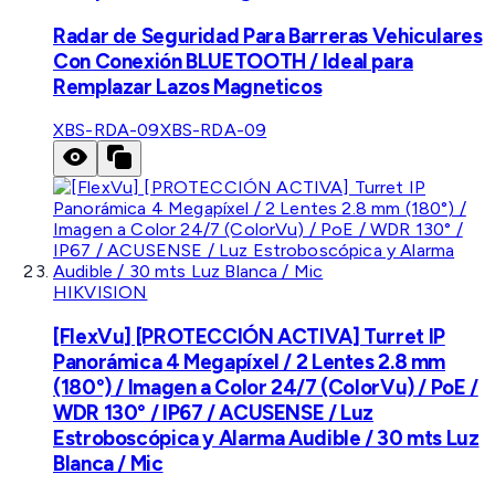
Radar de Seguridad Para Barreras Vehiculares
Con Conexión BLUETOOTH / Ideal para
Remplazar Lazos Magneticos
XBS-RDA-09
XBS-RDA-09
HIKVISION
[FlexVu] [PROTECCIÓN ACTIVA] Turret IP
Panorámica 4 Megapíxel / 2 Lentes 2.8 mm
(180°) / Imagen a Color 24/7 (ColorVu) / PoE /
WDR 130° / IP67 / ACUSENSE / Luz
Estroboscópica y Alarma Audible / 30 mts Luz
Blanca / Mic