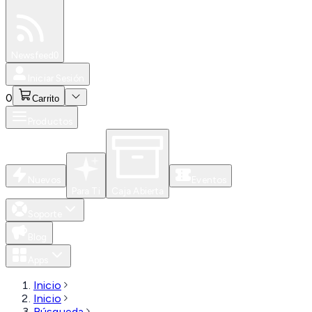
Especiales
Newsfeed
0
Iniciar Sesión
0
Carrito
Productos
Nuevos
Eventos
Para Ti
Caja Abierta
Soporte
Blog
Apps
Inicio
Inicio
Búsqueda