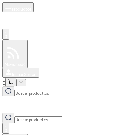
Productos
0
Especiales
Newsfeed
0
Iniciar Sesión
0
0