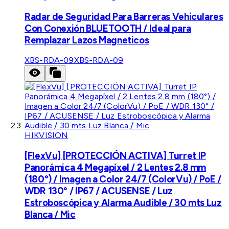
Radar de Seguridad Para Barreras Vehiculares
Con Conexión BLUETOOTH / Ideal para
Remplazar Lazos Magneticos
XBS-RDA-09
XBS-RDA-09
HIKVISION
[FlexVu] [PROTECCIÓN ACTIVA] Turret IP
Panorámica 4 Megapíxel / 2 Lentes 2.8 mm
(180°) / Imagen a Color 24/7 (ColorVu) / PoE /
WDR 130° / IP67 / ACUSENSE / Luz
Estroboscópica y Alarma Audible / 30 mts Luz
Blanca / Mic