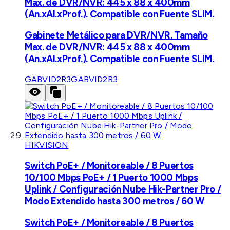
Max. de DVR/NVR: 445 x 88 x 400mm
(An.xAl.xProf.). Compatible con Fuente SLIM.
Gabinete Metálico para DVR/NVR. Tamaño
Max. de DVR/NVR: 445 x 88 x 400mm
(An.xAl.xProf.). Compatible con Fuente SLIM.
GABVID2R3
GABVID2R3
HIKVISION
Switch PoE+ / Monitoreable / 8 Puertos
10/100 Mbps PoE+ / 1 Puerto 1000 Mbps
Uplink / Configuración Nube Hik-Partner Pro /
Modo Extendido hasta 300 metros / 60 W
Switch PoE+ / Monitoreable / 8 Puertos