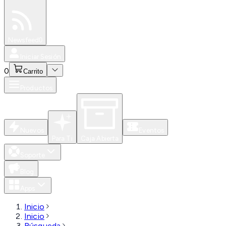
Especiales
Newsfeed
0
Iniciar Sesión
0
Carrito
Productos
Nuevos
Eventos
Para Ti
Caja Abierta
Soporte
Blog
Apps
Inicio
Inicio
Búsqueda