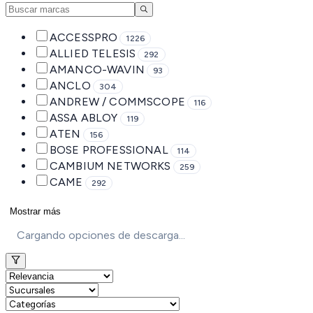
ACCESSPRO
1226
ALLIED TELESIS
292
AMANCO-WAVIN
93
ANCLO
304
ANDREW / COMMSCOPE
116
ASSA ABLOY
119
ATEN
156
BOSE PROFESSIONAL
114
CAMBIUM NETWORKS
259
CAME
292
Mostrar más
Cargando opciones de descarga...