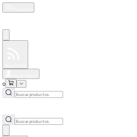
Productos
0
Especiales
Newsfeed
0
Iniciar Sesión
0
0