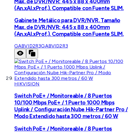
Max. de DVR/NVR: 445 x 88 x 400mm
(An.xAl.xProf.). Compatible con Fuente SLIM.
Gabinete Metálico para DVR/NVR. Tamaño
Max. de DVR/NVR: 445 x 88 x 400mm
(An.xAl.xProf.). Compatible con Fuente SLIM.
GABVID2R3
GABVID2R3
HIKVISION
Switch PoE+ / Monitoreable / 8 Puertos
10/100 Mbps PoE+ / 1 Puerto 1000 Mbps
Uplink / Configuración Nube Hik-Partner Pro /
Modo Extendido hasta 300 metros / 60 W
Switch PoE+ / Monitoreable / 8 Puertos