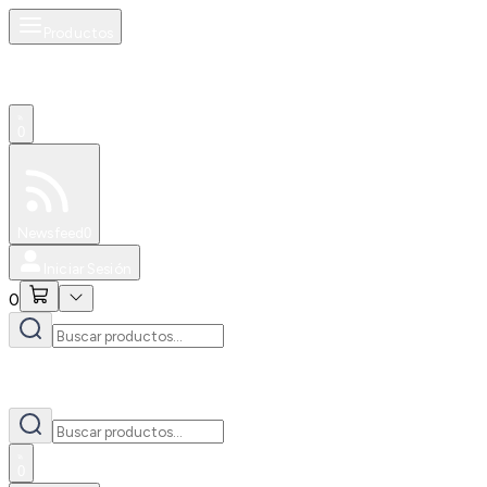
Productos
0
Especiales
Newsfeed
0
Iniciar Sesión
0
0