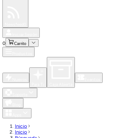
Especiales
Newsfeed
0
Iniciar Sesión
0
Carrito
Productos
Nuevos
Eventos
Para Ti
Caja Abierta
Soporte
Blog
Apps
Inicio
Inicio
Búsqueda