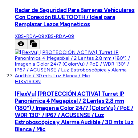
Radar de Seguridad Para Barreras Vehiculares
Con Conexión BLUETOOTH / Ideal para
Remplazar Lazos Magneticos
XBS-RDA-09
XBS-RDA-09
HIKVISION
[FlexVu] [PROTECCIÓN ACTIVA] Turret IP
Panorámica 4 Megapíxel / 2 Lentes 2.8 mm
(180°) / Imagen a Color 24/7 (ColorVu) / PoE /
WDR 130° / IP67 / ACUSENSE / Luz
Estroboscópica y Alarma Audible / 30 mts Luz
Blanca / Mic