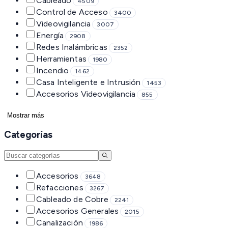
Cableado
4509
Control de Acceso
3400
Videovigilancia
3007
Energía
2908
Redes Inalámbricas
2352
Herramientas
1980
Incendio
1462
Casa Inteligente e Intrusión
1453
Accesorios Videovigilancia
855
Mostrar más
Categorías
Accesorios
3648
Refacciones
3267
Cableado de Cobre
2241
Accesorios Generales
2015
Canalización
1986