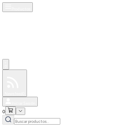
Productos
0
Especiales
Newsfeed
0
Iniciar Sesión
0