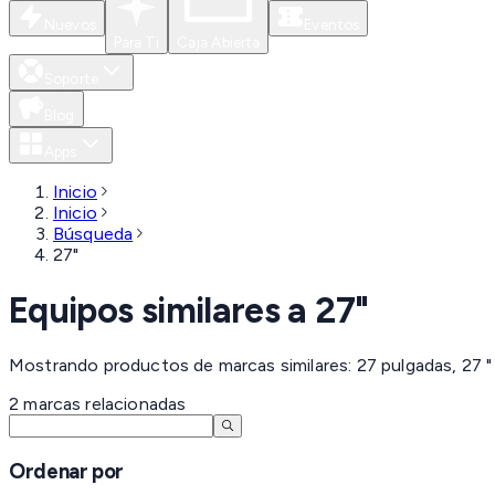
Nuevos
Eventos
Para Ti
Caja Abierta
Soporte
Blog
Apps
Inicio
Inicio
Búsqueda
27"
Equipos similares a
27"
Mostrando productos de marcas similares: 27 pulgadas, 27 "
2
marcas
relacionadas
Ordenar por