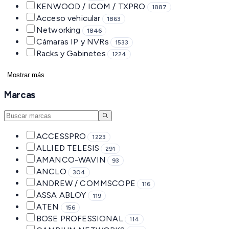
KENWOOD / ICOM / TXPRO
1887
Acceso vehicular
1863
Networking
1846
Cámaras IP y NVRs
1533
Racks y Gabinetes
1224
Mostrar más
Marcas
ACCESSPRO
1223
ALLIED TELESIS
291
AMANCO-WAVIN
93
ANCLO
304
ANDREW / COMMSCOPE
116
ASSA ABLOY
119
ATEN
156
BOSE PROFESSIONAL
114