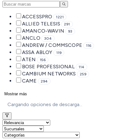
ACCESSPRO
1221
ALLIED TELESIS
291
AMANCO-WAVIN
93
ANCLO
304
ANDREW / COMMSCOPE
116
ASSA ABLOY
119
ATEN
156
BOSE PROFESSIONAL
114
CAMBIUM NETWORKS
259
CAME
294
Mostrar más
Cargando opciones de descarga...