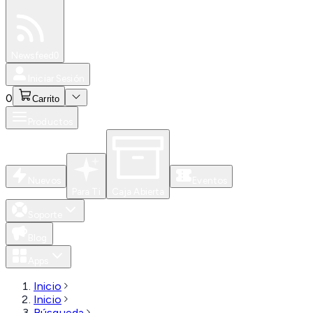
Especiales
Newsfeed
0
Iniciar Sesión
0
Carrito
Productos
Nuevos
Eventos
Para Ti
Caja Abierta
Soporte
Blog
Apps
Inicio
Inicio
Búsqueda