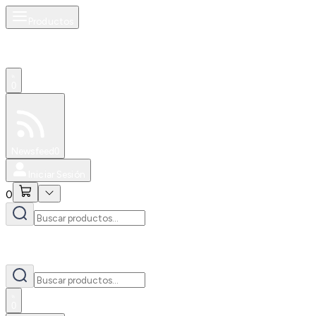
Productos
0
Especiales
Newsfeed
0
Iniciar Sesión
0
0