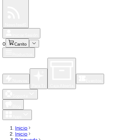
Especiales
Newsfeed
0
Iniciar Sesión
0
Carrito
Productos
Nuevos
Eventos
Para Ti
Caja Abierta
Soporte
Blog
Apps
Inicio
Inicio
Búsqueda