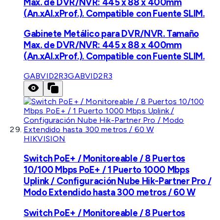
Max. de DVR/NVR: 445 x 88 x 400mm
(An.xAl.xProf.). Compatible con Fuente SLIM.
Gabinete Metálico para DVR/NVR. Tamaño
Max. de DVR/NVR: 445 x 88 x 400mm
(An.xAl.xProf.). Compatible con Fuente SLIM.
GABVID2R3
GABVID2R3
HIKVISION
Switch PoE+ / Monitoreable / 8 Puertos
10/100 Mbps PoE+ / 1 Puerto 1000 Mbps
Uplink / Configuración Nube Hik-Partner Pro /
Modo Extendido hasta 300 metros / 60 W
Switch PoE+ / Monitoreable / 8 Puertos