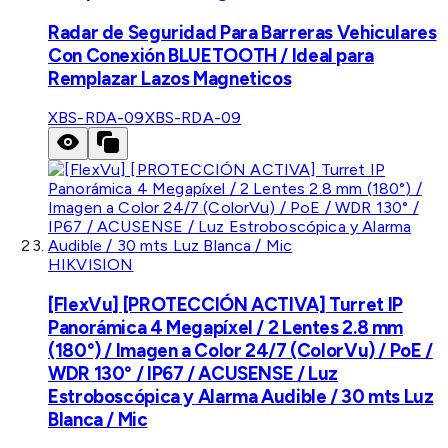
Radar de Seguridad Para Barreras Vehiculares
Con Conexión BLUETOOTH / Ideal para
Remplazar Lazos Magneticos
XBS-RDA-09
XBS-RDA-09
HIKVISION
[FlexVu] [PROTECCIÓN ACTIVA] Turret IP
Panorámica 4 Megapíxel / 2 Lentes 2.8 mm
(180°) / Imagen a Color 24/7 (ColorVu) / PoE /
WDR 130° / IP67 / ACUSENSE / Luz
Estroboscópica y Alarma Audible / 30 mts Luz
Blanca / Mic