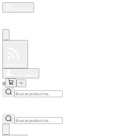
Productos
0
Especiales
Newsfeed
0
Iniciar Sesión
0
0