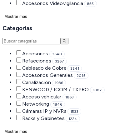
Accesorios Videovigilancia
855
Mostrar más
Categorías
Accesorios
3648
Refacciones
3267
Cableado de Cobre
2241
Accesorios Generales
2015
Canalización
1986
KENWOOD / ICOM / TXPRO
1887
Acceso vehicular
1863
Networking
1846
Cámaras IP y NVRs
1533
Racks y Gabinetes
1224
Mostrar más