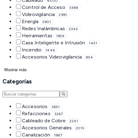
Cableado
4500
Control de Acceso
3388
Videovigilancia
2991
Energía
2901
Redes Inalámbricas
2342
Herramientas
1959
Casa Inteligente e Intrusión
1451
Incendio
1446
Accesorios Videovigilancia
854
Mostrar más
Categorías
Accesorios
3651
Refacciones
3267
Cableado de Cobre
2241
Accesorios Generales
2015
Canalización
1987