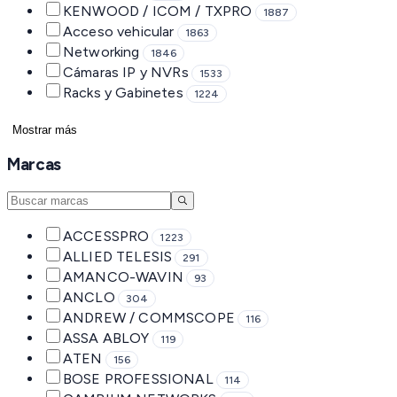
KENWOOD / ICOM / TXPRO
1887
Acceso vehicular
1863
Networking
1846
Cámaras IP y NVRs
1533
Racks y Gabinetes
1224
Mostrar más
Marcas
ACCESSPRO
1223
ALLIED TELESIS
291
AMANCO-WAVIN
93
ANCLO
304
ANDREW / COMMSCOPE
116
ASSA ABLOY
119
ATEN
156
BOSE PROFESSIONAL
114