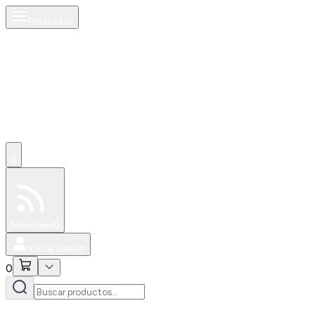
Productos
0
Especiales
Newsfeed
0
Iniciar Sesión
0