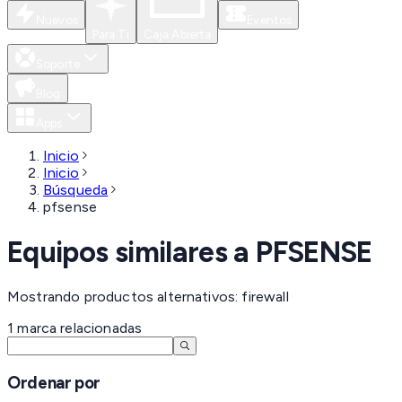
Nuevos
Eventos
Para Ti
Caja Abierta
Soporte
Blog
Apps
Inicio
Inicio
Búsqueda
pfsense
Equipos similares a
PFSENSE
Mostrando productos alternativos: firewall
1
marca
relacionadas
Ordenar por