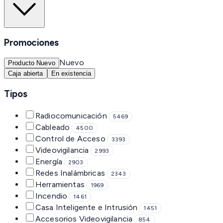
Promociones
Nuevo
Producto Nuevo
Caja abierta
En existencia
Tipos
Radiocomunicación
5469
Cableado
4500
Control de Acceso
3393
Videovigilancia
2993
Energía
2903
Redes Inalámbricas
2343
Herramientas
1969
Incendio
1461
Casa Inteligente e Intrusión
1451
Accesorios Videovigilancia
854