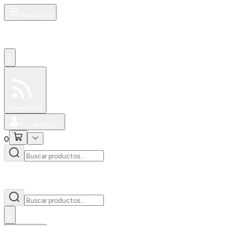
Productos
0
Especiales
Newsfeed
0
Iniciar Sesión
0
0