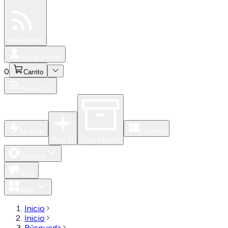
Especiales
Newsfeed
0
Iniciar Sesión
0
Carrito
Productos
Nuevos
Eventos
Para Ti
Caja Abierta
Soporte
Blog
Apps
Inicio
Inicio
Búsqueda