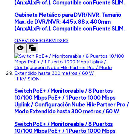
(An.xAl.xProf.). Compatible con Fuente SLIM.
Gabinete Metálico para DVR/NVR. Tamaño
Max. de DVR/NVR: 445 x 88 x 400mm
(An.xAl.xProf.). Compatible con Fuente SLIM.
GABVID2R3
GABVID2R3
HIKVISION
Switch PoE+ / Monitoreable / 8 Puertos
10/100 Mbps PoE+ / 1 Puerto 1000 Mbps
Uplink / Configuración Nube Hik-Partner Pro /
Modo Extendido hasta 300 metros / 60 W
Switch PoE+ / Monitoreable / 8 Puertos
10/100 Mbps PoE+ / 1 Puerto 1000 Mbps