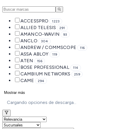
ACCESSPRO
1223
ALLIED TELESIS
291
AMANCO-WAVIN
93
ANCLO
304
ANDREW / COMMSCOPE
116
ASSA ABLOY
119
ATEN
156
BOSE PROFESSIONAL
114
CAMBIUM NETWORKS
259
CAME
294
Mostrar más
Cargando opciones de descarga...