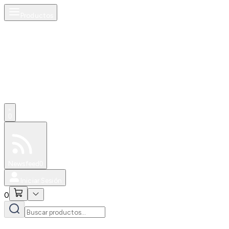
Productos
0
Especiales
Newsfeed
0
Iniciar Sesión
0