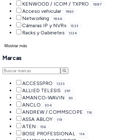
KENWOOD / ICOM / TXPRO
1887
Acceso vehicular
1863
Networking
1846
Cámaras IP y NVRs
1533
Racks y Gabinetes
1224
Mostrar más
Marcas
ACCESSPRO
1223
ALLIED TELESIS
291
AMANCO-WAVIN
93
ANCLO
304
ANDREW / COMMSCOPE
116
ASSA ABLOY
119
ATEN
156
BOSE PROFESSIONAL
114