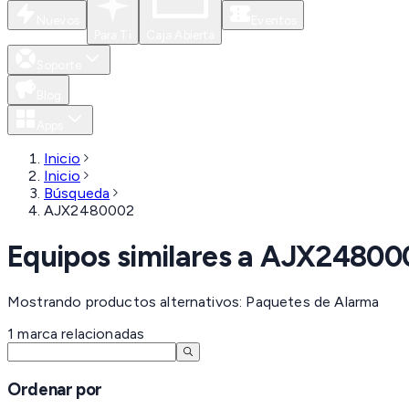
Nuevos
Eventos
Para Ti
Caja Abierta
Soporte
Blog
Apps
Inicio
Inicio
Búsqueda
AJX2480002
Equipos similares a
AJX24800
Mostrando productos alternativos: Paquetes de Alarma
1
marca
relacionadas
Ordenar por