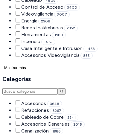
Cableado
4509
Control de Acceso
3400
Videovigilancia
3007
Energía
2908
Redes Inalámbricas
2352
Herramientas
1980
Incendio
1462
Casa Inteligente e Intrusión
1453
Accesorios Videovigilancia
855
Mostrar más
Categorías
Accesorios
3648
Refacciones
3267
Cableado de Cobre
2241
Accesorios Generales
2015
Canalización
1986