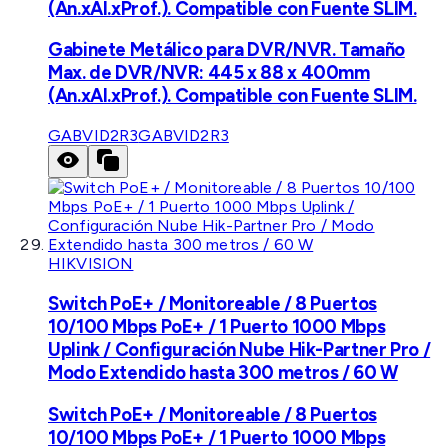
(An.xAl.xProf.). Compatible con Fuente SLIM.
Gabinete Metálico para DVR/NVR. Tamaño
Max. de DVR/NVR: 445 x 88 x 400mm
(An.xAl.xProf.). Compatible con Fuente SLIM.
GABVID2R3
GABVID2R3
HIKVISION
Switch PoE+ / Monitoreable / 8 Puertos
10/100 Mbps PoE+ / 1 Puerto 1000 Mbps
Uplink / Configuración Nube Hik-Partner Pro /
Modo Extendido hasta 300 metros / 60 W
Switch PoE+ / Monitoreable / 8 Puertos
10/100 Mbps PoE+ / 1 Puerto 1000 Mbps