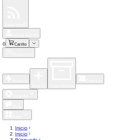
Especiales
Newsfeed
0
Iniciar Sesión
0
Carrito
Productos
Nuevos
Eventos
Para Ti
Caja Abierta
Soporte
Blog
Apps
Inicio
Inicio
Búsqueda