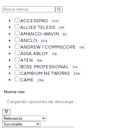
ACCESSPRO
1223
ALLIED TELESIS
291
AMANCO-WAVIN
93
ANCLO
304
ANDREW / COMMSCOPE
116
ASSA ABLOY
119
ATEN
156
BOSE PROFESSIONAL
114
CAMBIUM NETWORKS
259
CAME
294
Mostrar más
Cargando opciones de descarga...