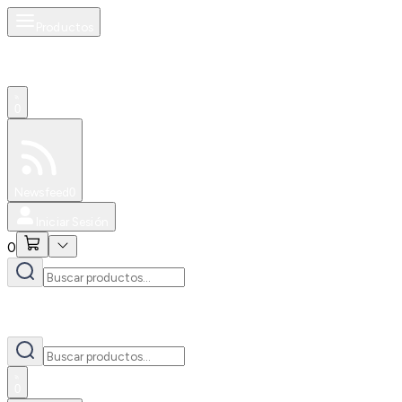
Productos
0
Especiales
Newsfeed
0
Iniciar Sesión
0
0