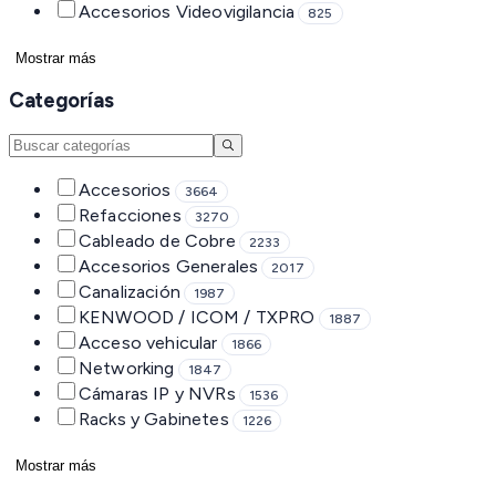
Accesorios Videovigilancia
825
Mostrar más
Categorías
Accesorios
3664
Refacciones
3270
Cableado de Cobre
2233
Accesorios Generales
2017
Canalización
1987
KENWOOD / ICOM / TXPRO
1887
Acceso vehicular
1866
Networking
1847
Cámaras IP y NVRs
1536
Racks y Gabinetes
1226
Mostrar más