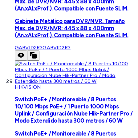
Max. de DVR/NVR: 445 x 88 x 400mm
(An.xAl.xProf.). Compatible con Fuente SLIM.
Gabinete Metálico para DVR/NVR. Tamaño
Max. de DVR/NVR: 445 x 88 x 400mm
(An.xAl.xProf.). Compatible con Fuente SLIM.
GABVID2R3
GABVID2R3
HIKVISION
Switch PoE+ / Monitoreable / 8 Puertos
10/100 Mbps PoE+ / 1 Puerto 1000 Mbps
Uplink / Configuración Nube Hik-Partner Pro /
Modo Extendido hasta 300 metros / 60 W
Switch PoE+ / Monitoreable / 8 Puertos