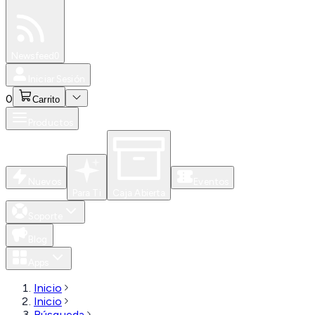
Especiales
Newsfeed
0
Iniciar Sesión
0
Carrito
Productos
Nuevos
Eventos
Para Ti
Caja Abierta
Soporte
Blog
Apps
Inicio
Inicio
Búsqueda