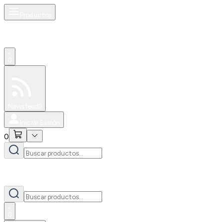
Productos
0
Especiales
Newsfeed
0
Iniciar Sesión
0
0