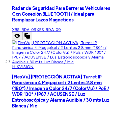
Radar de Seguridad Para Barreras Vehiculares
Con Conexión BLUETOOTH / Ideal para
Remplazar Lazos Magneticos
XBS-RDA-09
XBS-RDA-09
HIKVISION
[FlexVu] [PROTECCIÓN ACTIVA] Turret IP
Panorámica 4 Megapíxel / 2 Lentes 2.8 mm
(180°) / Imagen a Color 24/7 (ColorVu) / PoE /
WDR 130° / IP67 / ACUSENSE / Luz
Estroboscópica y Alarma Audible / 30 mts Luz
Blanca / Mic