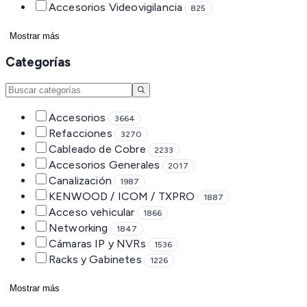
Accesorios Videovigilancia
825
Mostrar más
Categorías
Accesorios
3664
Refacciones
3270
Cableado de Cobre
2233
Accesorios Generales
2017
Canalización
1987
KENWOOD / ICOM / TXPRO
1887
Acceso vehicular
1866
Networking
1847
Cámaras IP y NVRs
1536
Racks y Gabinetes
1226
Mostrar más