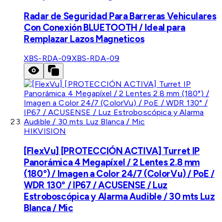
Radar de Seguridad Para Barreras Vehiculares
Con Conexión BLUETOOTH / Ideal para
Remplazar Lazos Magneticos
XBS-RDA-09
XBS-RDA-09
HIKVISION
[FlexVu] [PROTECCIÓN ACTIVA] Turret IP
Panorámica 4 Megapíxel / 2 Lentes 2.8 mm
(180°) / Imagen a Color 24/7 (ColorVu) / PoE /
WDR 130° / IP67 / ACUSENSE / Luz
Estroboscópica y Alarma Audible / 30 mts Luz
Blanca / Mic