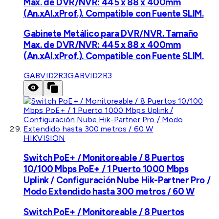
Max. de DVR/NVR: 445 x 88 x 400mm
(An.xAl.xProf.). Compatible con Fuente SLIM.
Gabinete Metálico para DVR/NVR. Tamaño
Max. de DVR/NVR: 445 x 88 x 400mm
(An.xAl.xProf.). Compatible con Fuente SLIM.
GABVID2R3
GABVID2R3
HIKVISION
Switch PoE+ / Monitoreable / 8 Puertos
10/100 Mbps PoE+ / 1 Puerto 1000 Mbps
Uplink / Configuración Nube Hik-Partner Pro /
Modo Extendido hasta 300 metros / 60 W
Switch PoE+ / Monitoreable / 8 Puertos