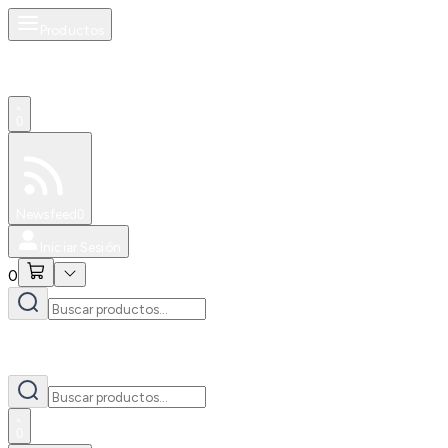
Productos
0
Especiales
Newsfeed
0
Iniciar Sesión
0
0