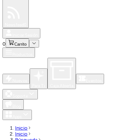
Especiales
Newsfeed
0
Iniciar Sesión
0
Carrito
Productos
Nuevos
Eventos
Para Ti
Caja Abierta
Soporte
Blog
Apps
Inicio
Inicio
Búsqueda