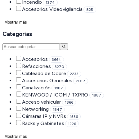
Incendio
1374
Accesorios Videovigilancia
825
Mostrar más
Categorías
Accesorios
3664
Refacciones
3270
Cableado de Cobre
2233
Accesorios Generales
2017
Canalización
1987
KENWOOD / ICOM / TXPRO
1887
Acceso vehicular
1866
Networking
1847
Cámaras IP y NVRs
1536
Racks y Gabinetes
1226
Mostrar más