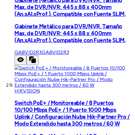
Gabinete Metálico para DVR/NVR. Tamaño
Max. de DVR/NVR: 445 x 88 x 400mm
(An.xAl.xProf.). Compatible con Fuente SLIM.
Gabinete Metálico para DVR/NVR. Tamaño
Max. de DVR/NVR: 445 x 88 x 400mm
(An.xAl.xProf.). Compatible con Fuente SLIM.
GABVID2R3
GABVID2R3
HIKVISION
Switch PoE+ / Monitoreable / 8 Puertos
10/100 Mbps PoE+ / 1 Puerto 1000 Mbps
Uplink / Configuración Nube Hik-Partner Pro /
Modo Extendido hasta 300 metros / 60 W