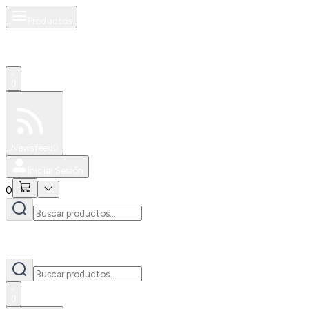
Productos
0
Especiales
Newsfeed
0
Iniciar Sesión
0
0