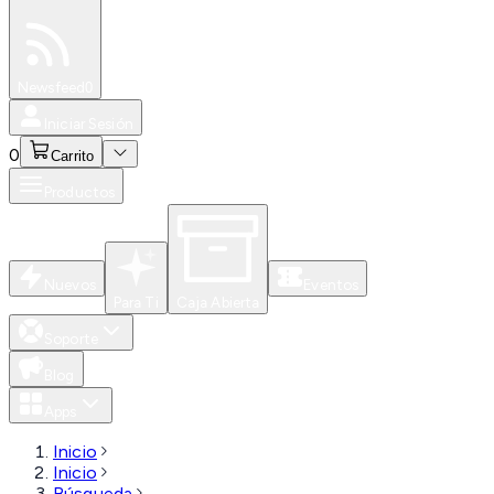
Especiales
Newsfeed
0
Iniciar Sesión
0
Carrito
Productos
Nuevos
Eventos
Para Ti
Caja Abierta
Soporte
Blog
Apps
Inicio
Inicio
Búsqueda