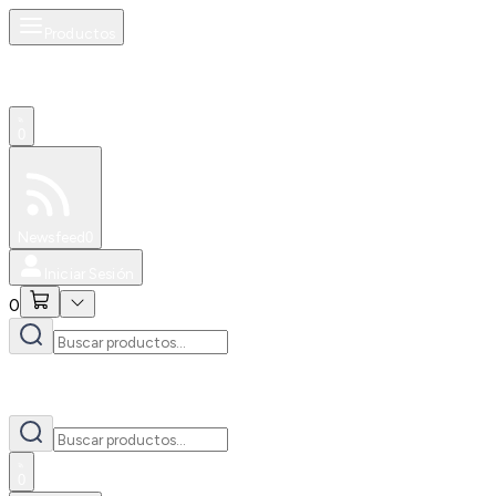
Productos
0
Especiales
Newsfeed
0
Iniciar Sesión
0
0