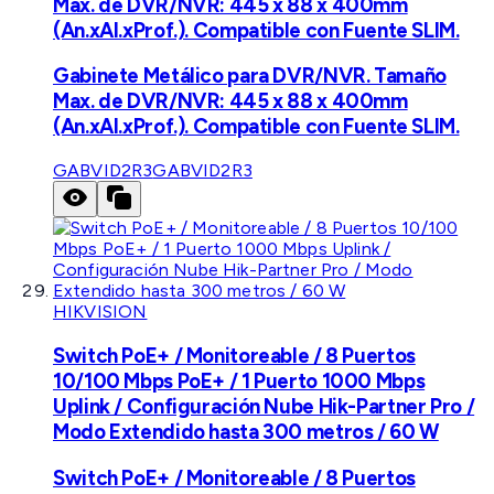
Max. de DVR/NVR: 445 x 88 x 400mm
(An.xAl.xProf.). Compatible con Fuente SLIM.
Gabinete Metálico para DVR/NVR. Tamaño
Max. de DVR/NVR: 445 x 88 x 400mm
(An.xAl.xProf.). Compatible con Fuente SLIM.
GABVID2R3
GABVID2R3
HIKVISION
Switch PoE+ / Monitoreable / 8 Puertos
10/100 Mbps PoE+ / 1 Puerto 1000 Mbps
Uplink / Configuración Nube Hik-Partner Pro /
Modo Extendido hasta 300 metros / 60 W
Switch PoE+ / Monitoreable / 8 Puertos