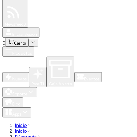
Especiales
Newsfeed
0
Iniciar Sesión
0
Carrito
Productos
Nuevos
Eventos
Para Ti
Caja Abierta
Soporte
Blog
Apps
Inicio
Inicio
Búsqueda