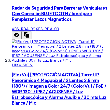
Radar de Seguridad Para Barreras Vehiculares
Con Conexión BLUETOOTH / Ideal para
Remplazar Lazos Magneticos
XBS-RDA-09
XBS-RDA-09
HIKVISION
[FlexVu] [PROTECCIÓN ACTIVA] Turret IP
Panorámica 4 Megapíxel / 2 Lentes 2.8 mm
(180°) / Imagen a Color 24/7 (ColorVu) / PoE /
WDR 130° / IP67 / ACUSENSE / Luz
Estroboscópica y Alarma Audible / 30 mts Luz
Blanca / Mic