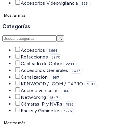
Accesorios Videovigilancia
825
Mostrar más
Categorías
Accesorios
3664
Refacciones
3270
Cableado de Cobre
2233
Accesorios Generales
2017
Canalización
1987
KENWOOD / ICOM / TXPRO
1887
Acceso vehicular
1866
Networking
1847
Cámaras IP y NVRs
1536
Racks y Gabinetes
1226
Mostrar más