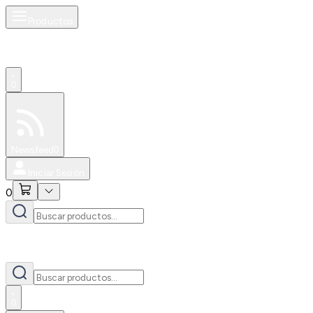
Productos
0
Especiales
Newsfeed
0
Iniciar Sesión
0
0