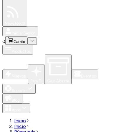
Especiales
Newsfeed
0
Iniciar Sesión
0
Carrito
Productos
Nuevos
Eventos
Para Ti
Caja Abierta
Soporte
Blog
Apps
Inicio
Inicio
Búsqueda