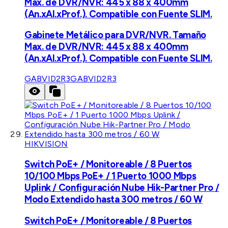
Max. de DVR/NVR: 445 x 88 x 400mm
(An.xAl.xProf.). Compatible con Fuente SLIM.
Gabinete Metálico para DVR/NVR. Tamaño
Max. de DVR/NVR: 445 x 88 x 400mm
(An.xAl.xProf.). Compatible con Fuente SLIM.
GABVID2R3
GABVID2R3
HIKVISION
Switch PoE+ / Monitoreable / 8 Puertos
10/100 Mbps PoE+ / 1 Puerto 1000 Mbps
Uplink / Configuración Nube Hik-Partner Pro /
Modo Extendido hasta 300 metros / 60 W
Switch PoE+ / Monitoreable / 8 Puertos