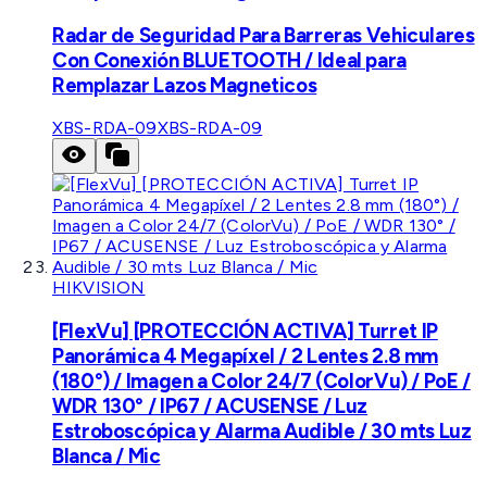
Radar de Seguridad Para Barreras Vehiculares
Con Conexión BLUETOOTH / Ideal para
Remplazar Lazos Magneticos
XBS-RDA-09
XBS-RDA-09
HIKVISION
[FlexVu] [PROTECCIÓN ACTIVA] Turret IP
Panorámica 4 Megapíxel / 2 Lentes 2.8 mm
(180°) / Imagen a Color 24/7 (ColorVu) / PoE /
WDR 130° / IP67 / ACUSENSE / Luz
Estroboscópica y Alarma Audible / 30 mts Luz
Blanca / Mic