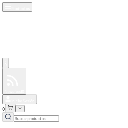
Productos
0
Especiales
Newsfeed
0
Iniciar Sesión
0