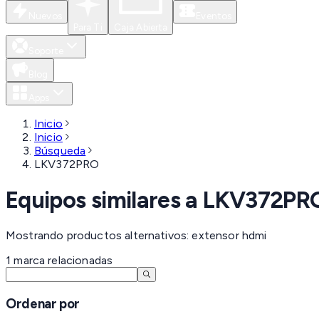
Nuevos
Eventos
Para Ti
Caja Abierta
Soporte
Blog
Apps
Inicio
Inicio
Búsqueda
LKV372PRO
Equipos similares a
LKV372PR
Mostrando productos alternativos: extensor hdmi
1
marca
relacionadas
Ordenar por