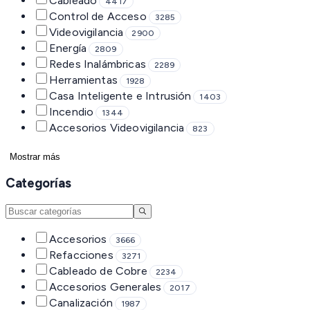
Cableado
4417
Control de Acceso
3285
Videovigilancia
2900
Energía
2809
Redes Inalámbricas
2289
Herramientas
1928
Casa Inteligente e Intrusión
1403
Incendio
1344
Accesorios Videovigilancia
823
Mostrar más
Categorías
Accesorios
3666
Refacciones
3271
Cableado de Cobre
2234
Accesorios Generales
2017
Canalización
1987