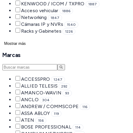
KENWOOD / ICOM / TXPRO
1887
Acceso vehicular
1886
Networking
1847
Cámaras IP y NVRs
1540
Racks y Gabinetes
1226
Mostrar más
Marcas
ACCESSPRO
1247
ALLIED TELESIS
292
AMANCO-WAVIN
93
ANCLO
304
ANDREW / COMMSCOPE
116
ASSA ABLOY
119
ATEN
156
BOSE PROFESSIONAL
114