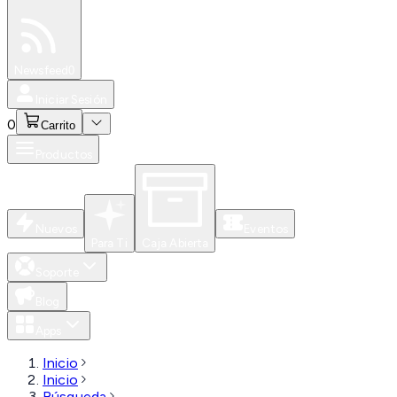
Especiales
Newsfeed
0
Iniciar Sesión
0
Carrito
Productos
Nuevos
Eventos
Para Ti
Caja Abierta
Soporte
Blog
Apps
Inicio
Inicio
Búsqueda