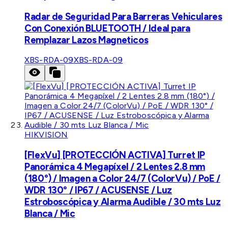
Radar de Seguridad Para Barreras Vehiculares
Con Conexión BLUETOOTH / Ideal para
Remplazar Lazos Magneticos
XBS-RDA-09
XBS-RDA-09
HIKVISION
[FlexVu] [PROTECCIÓN ACTIVA] Turret IP
Panorámica 4 Megapíxel / 2 Lentes 2.8 mm
(180°) / Imagen a Color 24/7 (ColorVu) / PoE /
WDR 130° / IP67 / ACUSENSE / Luz
Estroboscópica y Alarma Audible / 30 mts Luz
Blanca / Mic