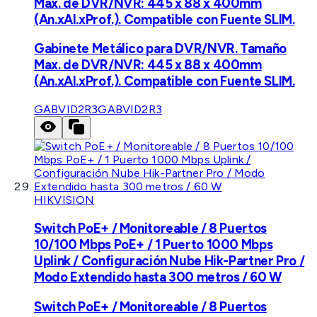
Max. de DVR/NVR: 445 x 88 x 400mm
(An.xAl.xProf.). Compatible con Fuente SLIM.
Gabinete Metálico para DVR/NVR. Tamaño
Max. de DVR/NVR: 445 x 88 x 400mm
(An.xAl.xProf.). Compatible con Fuente SLIM.
GABVID2R3
GABVID2R3
HIKVISION
Switch PoE+ / Monitoreable / 8 Puertos
10/100 Mbps PoE+ / 1 Puerto 1000 Mbps
Uplink / Configuración Nube Hik-Partner Pro /
Modo Extendido hasta 300 metros / 60 W
Switch PoE+ / Monitoreable / 8 Puertos