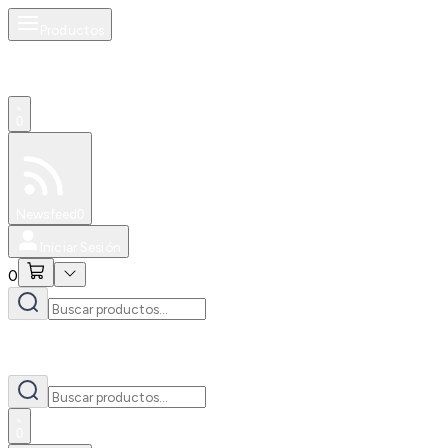
Productos
0
Especiales
Newsfeed
0
Iniciar Sesión
0
0