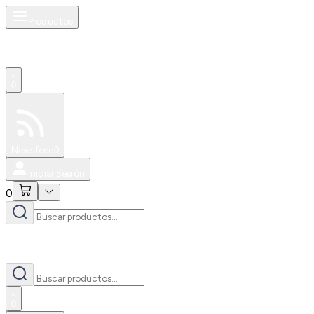
Productos
0
Especiales
Newsfeed
0
Iniciar Sesión
0
0