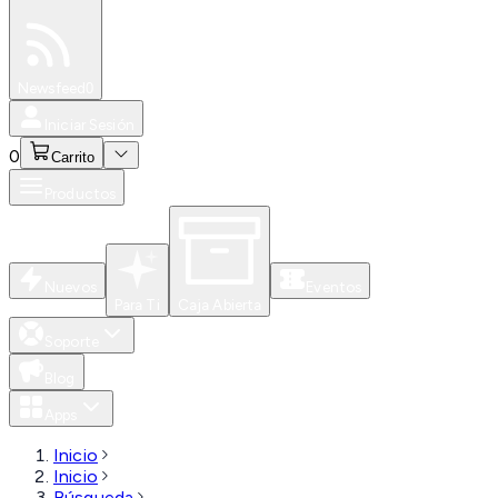
Especiales
Newsfeed
0
Iniciar Sesión
0
Carrito
Productos
Nuevos
Eventos
Para Ti
Caja Abierta
Soporte
Blog
Apps
Inicio
Inicio
Búsqueda