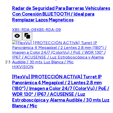
Radar de Seguridad Para Barreras Vehiculares
Con Conexión BLUETOOTH / Ideal para
Remplazar Lazos Magneticos
XBS-RDA-09
XBS-RDA-09
HIKVISION
[FlexVu] [PROTECCIÓN ACTIVA] Turret IP
Panorámica 4 Megapíxel / 2 Lentes 2.8 mm
(180°) / Imagen a Color 24/7 (ColorVu) / PoE /
WDR 130° / IP67 / ACUSENSE / Luz
Estroboscópica y Alarma Audible / 30 mts Luz
Blanca / Mic