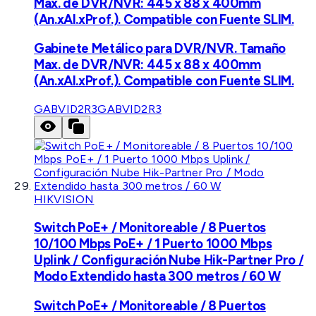
Max. de DVR/NVR: 445 x 88 x 400mm
(An.xAl.xProf.). Compatible con Fuente SLIM.
Gabinete Metálico para DVR/NVR. Tamaño
Max. de DVR/NVR: 445 x 88 x 400mm
(An.xAl.xProf.). Compatible con Fuente SLIM.
GABVID2R3
GABVID2R3
HIKVISION
Switch PoE+ / Monitoreable / 8 Puertos
10/100 Mbps PoE+ / 1 Puerto 1000 Mbps
Uplink / Configuración Nube Hik-Partner Pro /
Modo Extendido hasta 300 metros / 60 W
Switch PoE+ / Monitoreable / 8 Puertos