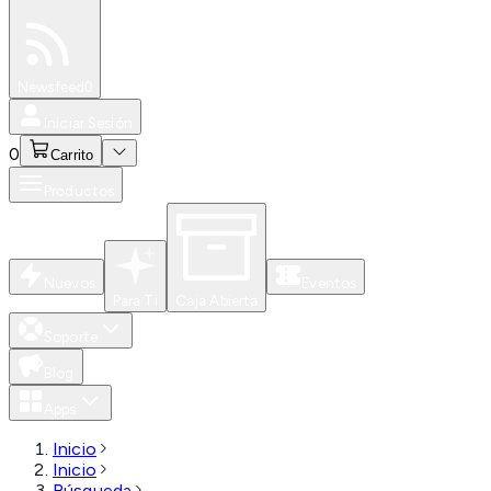
Especiales
Newsfeed
0
Iniciar Sesión
0
Carrito
Productos
Nuevos
Eventos
Para Ti
Caja Abierta
Soporte
Blog
Apps
Inicio
Inicio
Búsqueda