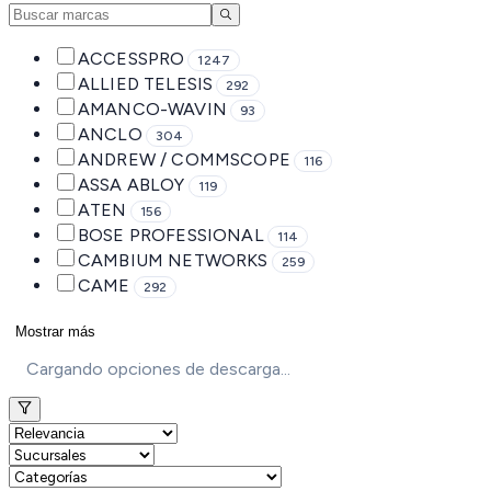
ACCESSPRO
1247
ALLIED TELESIS
292
AMANCO-WAVIN
93
ANCLO
304
ANDREW / COMMSCOPE
116
ASSA ABLOY
119
ATEN
156
BOSE PROFESSIONAL
114
CAMBIUM NETWORKS
259
CAME
292
Mostrar más
Cargando opciones de descarga...