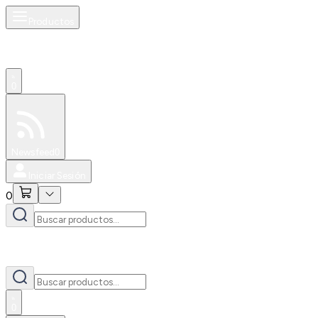
Productos
0
Especiales
Newsfeed
0
Iniciar Sesión
0
0