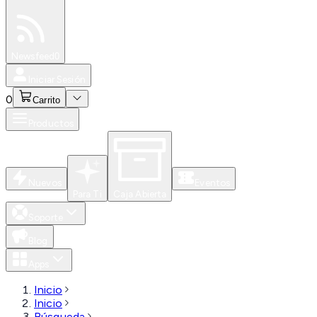
Especiales
Newsfeed
0
Iniciar Sesión
0
Carrito
Productos
Nuevos
Eventos
Para Ti
Caja Abierta
Soporte
Blog
Apps
Inicio
Inicio
Búsqueda