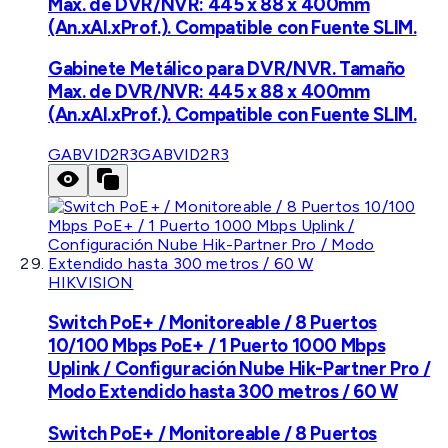
Max. de DVR/NVR: 445 x 88 x 400mm
(An.xAl.xProf.). Compatible con Fuente SLIM.
Gabinete Metálico para DVR/NVR. Tamaño
Max. de DVR/NVR: 445 x 88 x 400mm
(An.xAl.xProf.). Compatible con Fuente SLIM.
GABVID2R3
GABVID2R3
HIKVISION
Switch PoE+ / Monitoreable / 8 Puertos
10/100 Mbps PoE+ / 1 Puerto 1000 Mbps
Uplink / Configuración Nube Hik-Partner Pro /
Modo Extendido hasta 300 metros / 60 W
Switch PoE+ / Monitoreable / 8 Puertos