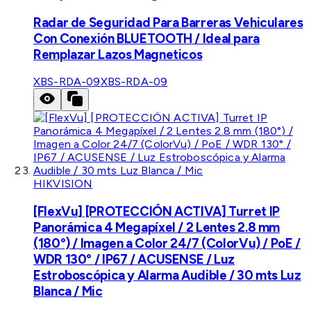
Radar de Seguridad Para Barreras Vehiculares
Con Conexión BLUETOOTH / Ideal para
Remplazar Lazos Magneticos
XBS-RDA-09
XBS-RDA-09
HIKVISION
[FlexVu] [PROTECCIÓN ACTIVA] Turret IP
Panorámica 4 Megapíxel / 2 Lentes 2.8 mm
(180°) / Imagen a Color 24/7 (ColorVu) / PoE /
WDR 130° / IP67 / ACUSENSE / Luz
Estroboscópica y Alarma Audible / 30 mts Luz
Blanca / Mic