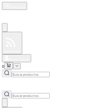
Productos
0
Especiales
Newsfeed
0
Iniciar Sesión
0
0