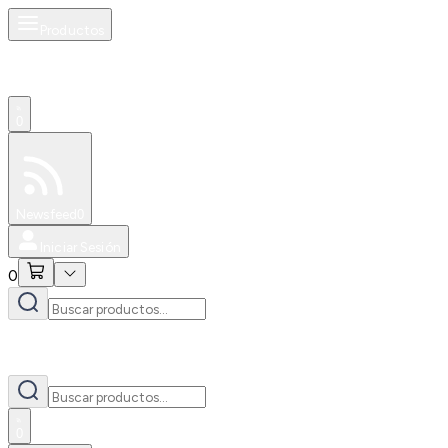
Productos
0
Especiales
Newsfeed
0
Iniciar Sesión
0
0