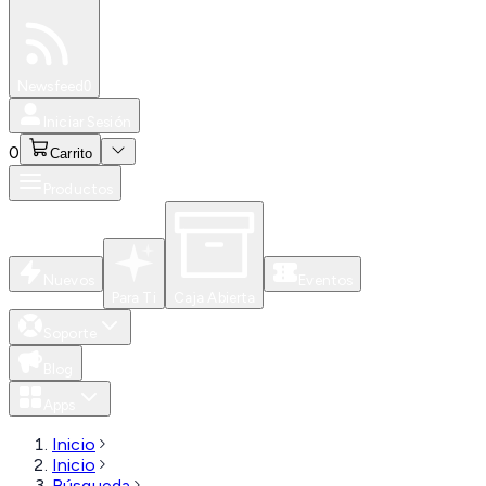
Especiales
Newsfeed
0
Iniciar Sesión
0
Carrito
Productos
Nuevos
Eventos
Para Ti
Caja Abierta
Soporte
Blog
Apps
Inicio
Inicio
Búsqueda