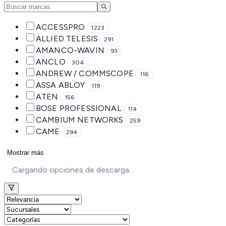
ACCESSPRO
1223
ALLIED TELESIS
291
AMANCO-WAVIN
93
ANCLO
304
ANDREW / COMMSCOPE
116
ASSA ABLOY
119
ATEN
156
BOSE PROFESSIONAL
114
CAMBIUM NETWORKS
259
CAME
294
Mostrar más
Cargando opciones de descarga...