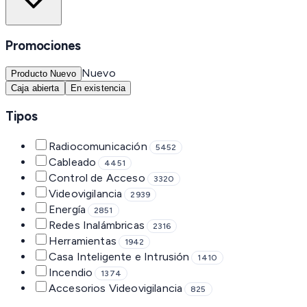
Promociones
Nuevo
Producto Nuevo
Caja abierta
En existencia
Tipos
Radiocomunicación
5452
Cableado
4451
Control de Acceso
3320
Videovigilancia
2939
Energía
2851
Redes Inalámbricas
2316
Herramientas
1942
Casa Inteligente e Intrusión
1410
Incendio
1374
Accesorios Videovigilancia
825