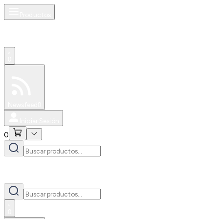
Productos
0
Especiales
Newsfeed
0
Iniciar Sesión
0
0