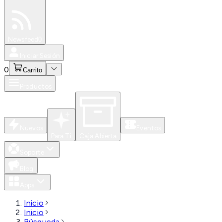
Especiales
Newsfeed
0
Iniciar Sesión
0
Carrito
Productos
Nuevos
Eventos
Para Ti
Caja Abierta
Soporte
Blog
Apps
Inicio
Inicio
Búsqueda