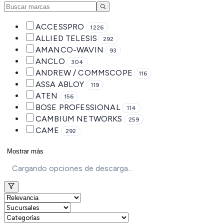
ACCESSPRO
1226
ALLIED TELESIS
292
AMANCO-WAVIN
93
ANCLO
304
ANDREW / COMMSCOPE
116
ASSA ABLOY
119
ATEN
156
BOSE PROFESSIONAL
114
CAMBIUM NETWORKS
259
CAME
292
Mostrar más
Cargando opciones de descarga...