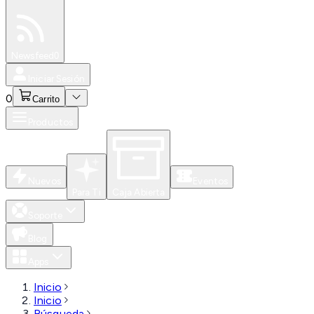
Especiales
Newsfeed
0
Iniciar Sesión
0
Carrito
Productos
Nuevos
Eventos
Para Ti
Caja Abierta
Soporte
Blog
Apps
Inicio
Inicio
Búsqueda