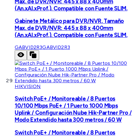
Max. de DVR/NVR: 445 x 88 x 400mm
(An.xAl.xProf.). Compatible con Fuente SLIM.
Gabinete Metálico para DVR/NVR. Tamaño
Max. de DVR/NVR: 445 x 88 x 400mm
(An.xAl.xProf.). Compatible con Fuente SLIM.
GABVID2R3
GABVID2R3
HIKVISION
Switch PoE+ / Monitoreable / 8 Puertos
10/100 Mbps PoE+ / 1 Puerto 1000 Mbps
Uplink / Configuración Nube Hik-Partner Pro /
Modo Extendido hasta 300 metros / 60 W
Switch PoE+ / Monitoreable / 8 Puertos