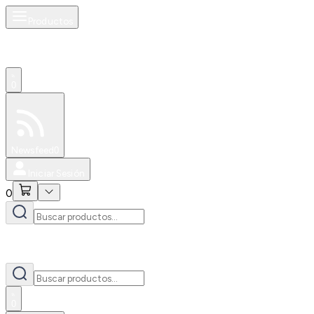
Productos
0
Especiales
Newsfeed
0
Iniciar Sesión
0
0