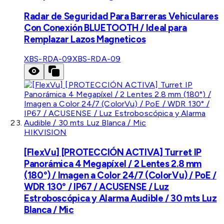
Radar de Seguridad Para Barreras Vehiculares
Con Conexión BLUETOOTH / Ideal para
Remplazar Lazos Magneticos
XBS-RDA-09
XBS-RDA-09
HIKVISION
[FlexVu] [PROTECCIÓN ACTIVA] Turret IP
Panorámica 4 Megapíxel / 2 Lentes 2.8 mm
(180°) / Imagen a Color 24/7 (ColorVu) / PoE /
WDR 130° / IP67 / ACUSENSE / Luz
Estroboscópica y Alarma Audible / 30 mts Luz
Blanca / Mic