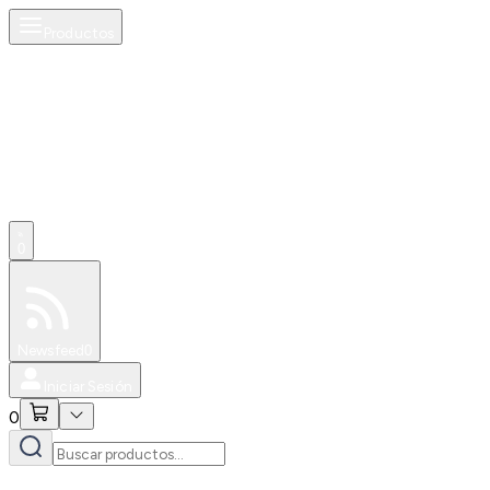
Productos
0
Especiales
Newsfeed
0
Iniciar Sesión
0