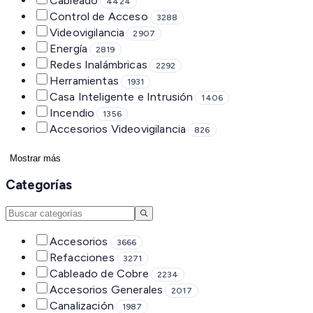
Cableado
4424
Control de Acceso
3288
Videovigilancia
2907
Energía
2819
Redes Inalámbricas
2292
Herramientas
1931
Casa Inteligente e Intrusión
1406
Incendio
1356
Accesorios Videovigilancia
826
Mostrar más
Categorías
Accesorios
3666
Refacciones
3271
Cableado de Cobre
2234
Accesorios Generales
2017
Canalización
1987