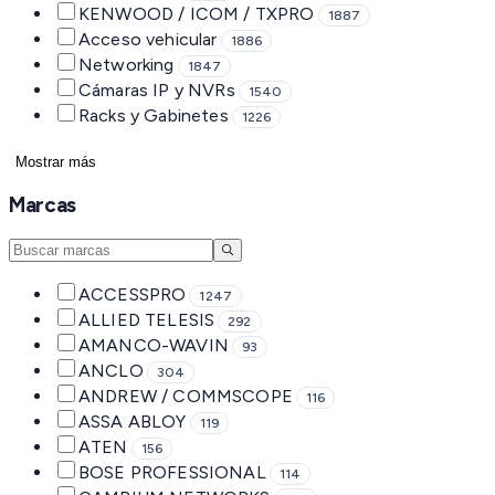
KENWOOD / ICOM / TXPRO
1887
Acceso vehicular
1886
Networking
1847
Cámaras IP y NVRs
1540
Racks y Gabinetes
1226
Mostrar más
Marcas
ACCESSPRO
1247
ALLIED TELESIS
292
AMANCO-WAVIN
93
ANCLO
304
ANDREW / COMMSCOPE
116
ASSA ABLOY
119
ATEN
156
BOSE PROFESSIONAL
114