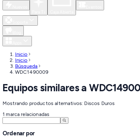
Nuevos
Eventos
Para Ti
Caja Abierta
Soporte
Blog
Apps
Inicio
Inicio
Búsqueda
WDC1490009
Equipos similares a
WDC14900
Mostrando productos alternativos: Discos Duros
1
marca
relacionadas
Ordenar por