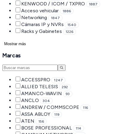
KENWOOD / ICOM / TXPRO
1887
Acceso vehicular
1886
Networking
1847
Cámaras IP y NVRs
1540
Racks y Gabinetes
1226
Mostrar más
Marcas
ACCESSPRO
1247
ALLIED TELESIS
292
AMANCO-WAVIN
93
ANCLO
304
ANDREW / COMMSCOPE
116
ASSA ABLOY
119
ATEN
156
BOSE PROFESSIONAL
114