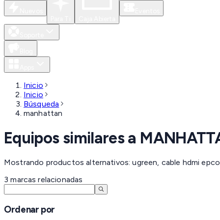
Nuevos
Eventos
Para Ti
Caja Abierta
Soporte
Blog
Apps
Inicio
Inicio
Búsqueda
manhattan
Equipos similares a
MANHATT
Mostrando productos alternativos: ugreen, cable hdmi epc
3
marcas
relacionadas
Ordenar por