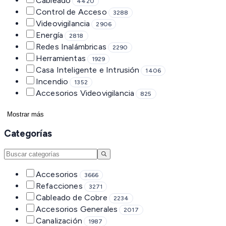
Cableado
4420
Control de Acceso
3288
Videovigilancia
2906
Energía
2818
Redes Inalámbricas
2290
Herramientas
1929
Casa Inteligente e Intrusión
1406
Incendio
1352
Accesorios Videovigilancia
825
Mostrar más
Categorías
Accesorios
3666
Refacciones
3271
Cableado de Cobre
2234
Accesorios Generales
2017
Canalización
1987