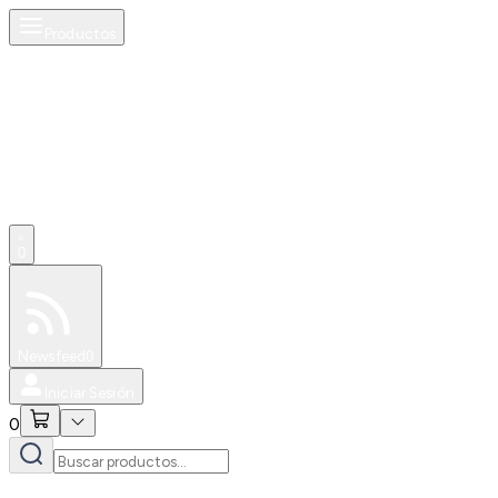
Productos
0
Especiales
Newsfeed
0
Iniciar Sesión
0