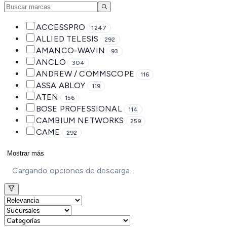
ACCESSPRO
1247
ALLIED TELESIS
292
AMANCO-WAVIN
93
ANCLO
304
ANDREW / COMMSCOPE
116
ASSA ABLOY
119
ATEN
156
BOSE PROFESSIONAL
114
CAMBIUM NETWORKS
259
CAME
292
Mostrar más
Cargando opciones de descarga...