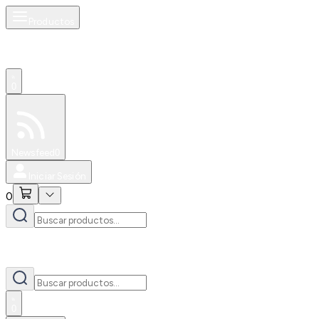
Productos
0
Especiales
Newsfeed
0
Iniciar Sesión
0
0