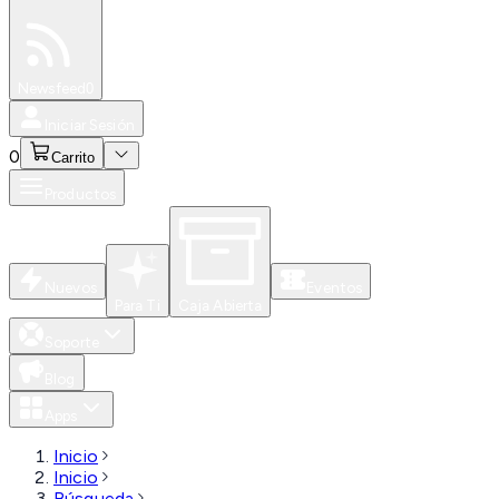
Especiales
Newsfeed
0
Iniciar Sesión
0
Carrito
Productos
Nuevos
Eventos
Para Ti
Caja Abierta
Soporte
Blog
Apps
Inicio
Inicio
Búsqueda