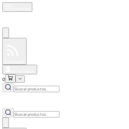
Productos
0
Especiales
Newsfeed
0
Iniciar Sesión
0
0