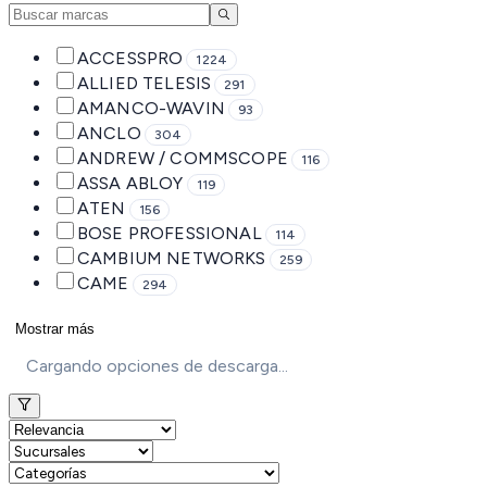
ACCESSPRO
1224
ALLIED TELESIS
291
AMANCO-WAVIN
93
ANCLO
304
ANDREW / COMMSCOPE
116
ASSA ABLOY
119
ATEN
156
BOSE PROFESSIONAL
114
CAMBIUM NETWORKS
259
CAME
294
Mostrar más
Cargando opciones de descarga...