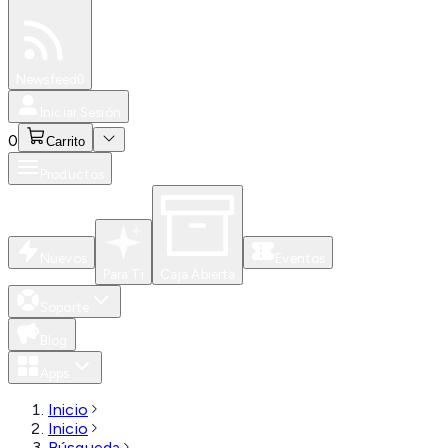
Especiales
Newsfeed
0
Iniciar Sesión
0
Carrito
Productos
Nuevos
Eventos
Para Ti
Caja Abierta
Soporte
Blog
Apps
Inicio
Inicio
Búsqueda