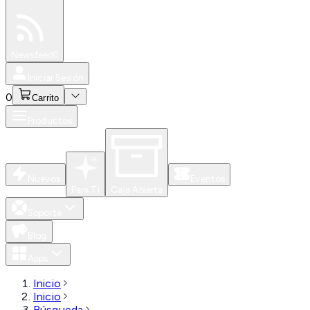
Especiales
Newsfeed
0
Iniciar Sesión
0
Carrito
Productos
Nuevos
Eventos
Para Ti
Caja Abierta
Soporte
Blog
Apps
Inicio
Inicio
Búsqueda