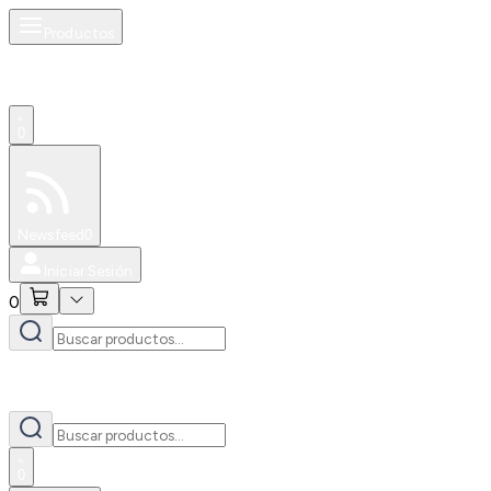
Productos
0
Especiales
Newsfeed
0
Iniciar Sesión
0
0