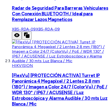
Radar de Seguridad Para Barreras Vehiculares
Con Conexión BLUETOOTH / Ideal para
Remplazar Lazos Magneticos
XBS-RDA-09
XBS-RDA-09
HIKVISION
[FlexVu] [PROTECCIÓN ACTIVA] Turret IP
Panorámica 4 Megapíxel / 2 Lentes 2.8 mm
(180°) / Imagen a Color 24/7 (ColorVu) / PoE /
WDR 130° / IP67 / ACUSENSE / Luz
Estroboscópica y Alarma Audible / 30 mts Luz
Blanca / Mic