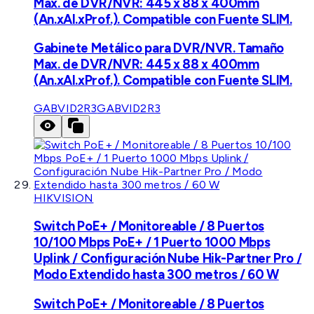
Max. de DVR/NVR: 445 x 88 x 400mm
(An.xAl.xProf.). Compatible con Fuente SLIM.
Gabinete Metálico para DVR/NVR. Tamaño
Max. de DVR/NVR: 445 x 88 x 400mm
(An.xAl.xProf.). Compatible con Fuente SLIM.
GABVID2R3
GABVID2R3
HIKVISION
Switch PoE+ / Monitoreable / 8 Puertos
10/100 Mbps PoE+ / 1 Puerto 1000 Mbps
Uplink / Configuración Nube Hik-Partner Pro /
Modo Extendido hasta 300 metros / 60 W
Switch PoE+ / Monitoreable / 8 Puertos