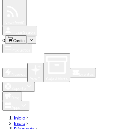
Especiales
Newsfeed
0
Iniciar Sesión
0
Carrito
Productos
Nuevos
Eventos
Para Ti
Caja Abierta
Soporte
Blog
Apps
Inicio
Inicio
Búsqueda