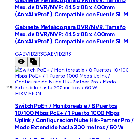
Gabinete Metálico para DVR/NVR. Tamaño
Max. de DVR/NVR: 445 x 88 x 400mm
(An.xAl.xProf.). Compatible con Fuente SLIM.
Gabinete Metálico para DVR/NVR. Tamaño
Max. de DVR/NVR: 445 x 88 x 400mm
(An.xAl.xProf.). Compatible con Fuente SLIM.
GABVID2R3
GABVID2R3
HIKVISION
Switch PoE+ / Monitoreable / 8 Puertos
10/100 Mbps PoE+ / 1 Puerto 1000 Mbps
Uplink / Configuración Nube Hik-Partner Pro /
Modo Extendido hasta 300 metros / 60 W