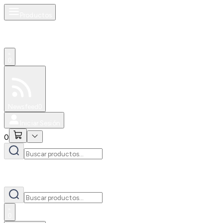
Productos
0
Especiales
Newsfeed
0
Iniciar Sesión
0
0