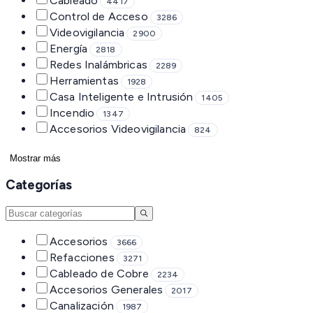
Cableado
4417
Control de Acceso
3286
Videovigilancia
2900
Energía
2818
Redes Inalámbricas
2289
Herramientas
1928
Casa Inteligente e Intrusión
1405
Incendio
1347
Accesorios Videovigilancia
824
Mostrar más
Categorías
Accesorios
3666
Refacciones
3271
Cableado de Cobre
2234
Accesorios Generales
2017
Canalización
1987