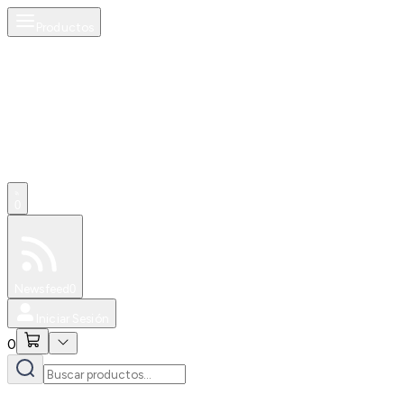
Productos
0
Especiales
Newsfeed
0
Iniciar Sesión
0