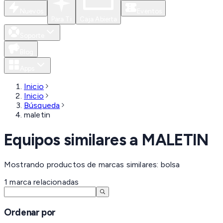
Nuevos
Eventos
Para Ti
Caja Abierta
Soporte
Blog
Apps
Inicio
Inicio
Búsqueda
maletin
Equipos similares a
MALETIN
Mostrando productos de marcas similares: bolsa
1
marca
relacionadas
Ordenar por