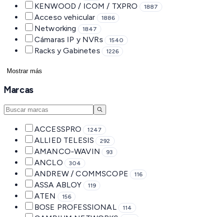
KENWOOD / ICOM / TXPRO
1887
Acceso vehicular
1886
Networking
1847
Cámaras IP y NVRs
1540
Racks y Gabinetes
1226
Mostrar más
Marcas
ACCESSPRO
1247
ALLIED TELESIS
292
AMANCO-WAVIN
93
ANCLO
304
ANDREW / COMMSCOPE
116
ASSA ABLOY
119
ATEN
156
BOSE PROFESSIONAL
114