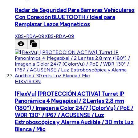
Radar de Seguridad Para Barreras Vehiculares
Con Conexión BLUETOOTH / Ideal para
Remplazar Lazos Magneticos
XBS-RDA-09
XBS-RDA-09
HIKVISION
[FlexVu] [PROTECCIÓN ACTIVA] Turret IP
Panorámica 4 Megapíxel / 2 Lentes 2.8 mm
(180°) / Imagen a Color 24/7 (ColorVu) / PoE /
WDR 130° / IP67 / ACUSENSE / Luz
Estroboscópica y Alarma Audible / 30 mts Luz
Blanca / Mic