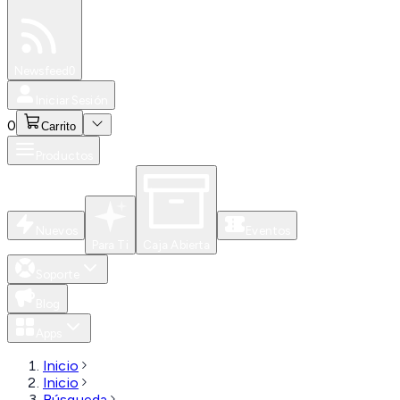
Especiales
Newsfeed
0
Iniciar Sesión
0
Carrito
Productos
Nuevos
Eventos
Para Ti
Caja Abierta
Soporte
Blog
Apps
Inicio
Inicio
Búsqueda