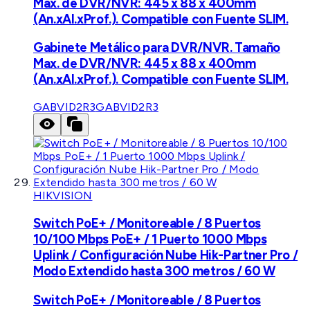
Max. de DVR/NVR: 445 x 88 x 400mm
(An.xAl.xProf.). Compatible con Fuente SLIM.
Gabinete Metálico para DVR/NVR. Tamaño
Max. de DVR/NVR: 445 x 88 x 400mm
(An.xAl.xProf.). Compatible con Fuente SLIM.
GABVID2R3
GABVID2R3
HIKVISION
Switch PoE+ / Monitoreable / 8 Puertos
10/100 Mbps PoE+ / 1 Puerto 1000 Mbps
Uplink / Configuración Nube Hik-Partner Pro /
Modo Extendido hasta 300 metros / 60 W
Switch PoE+ / Monitoreable / 8 Puertos