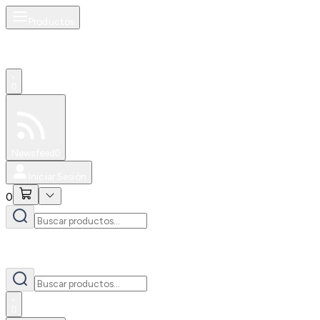
Productos
0
Especiales
Newsfeed
0
Iniciar Sesión
0
0