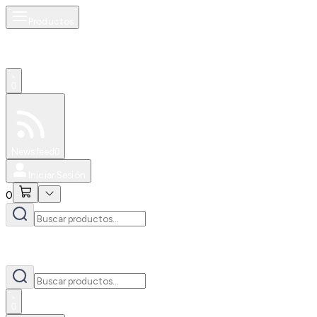
Productos
0
Especiales
Newsfeed
0
Iniciar Sesión
0
0