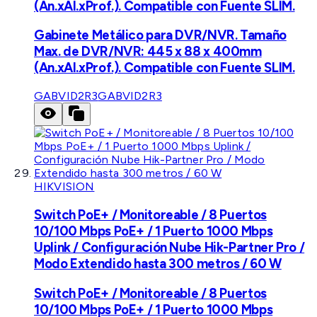
(An.xAl.xProf.). Compatible con Fuente SLIM.
Gabinete Metálico para DVR/NVR. Tamaño
Max. de DVR/NVR: 445 x 88 x 400mm
(An.xAl.xProf.). Compatible con Fuente SLIM.
GABVID2R3
GABVID2R3
HIKVISION
Switch PoE+ / Monitoreable / 8 Puertos
10/100 Mbps PoE+ / 1 Puerto 1000 Mbps
Uplink / Configuración Nube Hik-Partner Pro /
Modo Extendido hasta 300 metros / 60 W
Switch PoE+ / Monitoreable / 8 Puertos
10/100 Mbps PoE+ / 1 Puerto 1000 Mbps