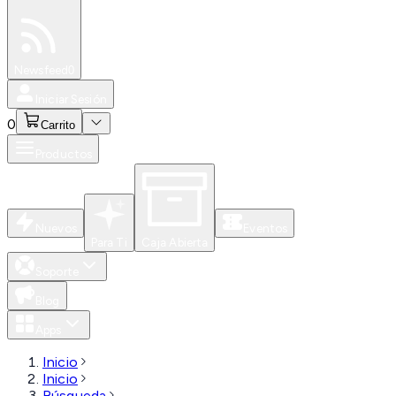
Especiales
Newsfeed
0
Iniciar Sesión
0
Carrito
Productos
Nuevos
Eventos
Para Ti
Caja Abierta
Soporte
Blog
Apps
Inicio
Inicio
Búsqueda