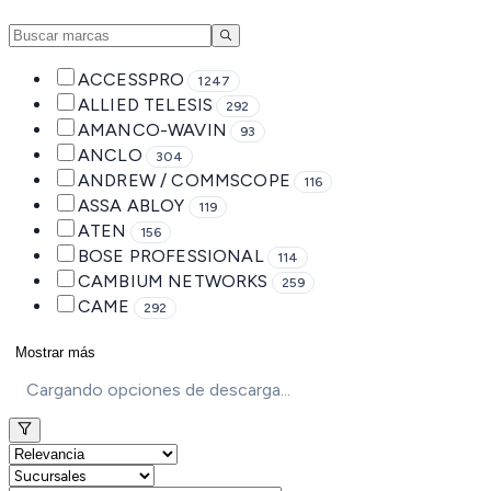
ACCESSPRO
1247
ALLIED TELESIS
292
AMANCO-WAVIN
93
ANCLO
304
ANDREW / COMMSCOPE
116
ASSA ABLOY
119
ATEN
156
BOSE PROFESSIONAL
114
CAMBIUM NETWORKS
259
CAME
292
Mostrar más
Cargando opciones de descarga...