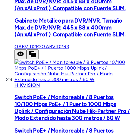
Max. de DVR/NVR: 445 x 88 x 400mm
(An.xAl.xProf.). Compatible con Fuente SLIM.
Gabinete Metálico para DVR/NVR. Tamaño
Max. de DVR/NVR: 445 x 88 x 400mm
(An.xAl.xProf.). Compatible con Fuente SLIM.
GABVID2R3
GABVID2R3
HIKVISION
Switch PoE+ / Monitoreable / 8 Puertos
10/100 Mbps PoE+ / 1 Puerto 1000 Mbps
Uplink / Configuración Nube Hik-Partner Pro /
Modo Extendido hasta 300 metros / 60 W
Switch PoE+ / Monitoreable / 8 Puertos