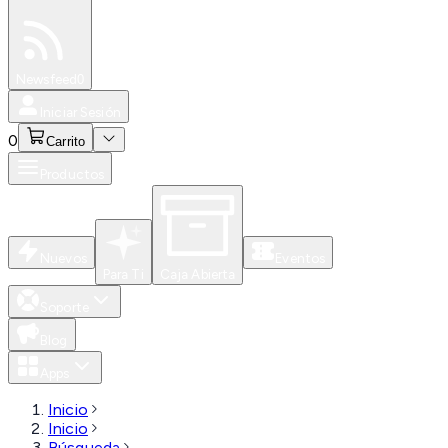
Especiales
Newsfeed
0
Iniciar Sesión
0
Carrito
Productos
Nuevos
Eventos
Para Ti
Caja Abierta
Soporte
Blog
Apps
Inicio
Inicio
Búsqueda