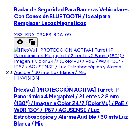
Radar de Seguridad Para Barreras Vehiculares
Con Conexión BLUETOOTH / Ideal para
Remplazar Lazos Magneticos
XBS-RDA-09
XBS-RDA-09
HIKVISION
[FlexVu] [PROTECCIÓN ACTIVA] Turret IP
Panorámica 4 Megapíxel / 2 Lentes 2.8 mm
(180°) / Imagen a Color 24/7 (ColorVu) / PoE /
WDR 130° / IP67 / ACUSENSE / Luz
Estroboscópica y Alarma Audible / 30 mts Luz
Blanca / Mic