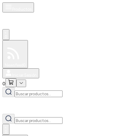
Productos
0
Especiales
Newsfeed
0
Iniciar Sesión
0
0