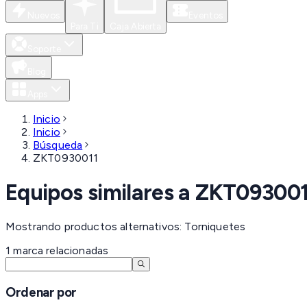
Nuevos
Eventos
Para Ti
Caja Abierta
Soporte
Blog
Apps
Inicio
Inicio
Búsqueda
ZKT0930011
Equipos similares a
ZKT093001
Mostrando productos alternativos: Torniquetes
1
marca
relacionadas
Ordenar por