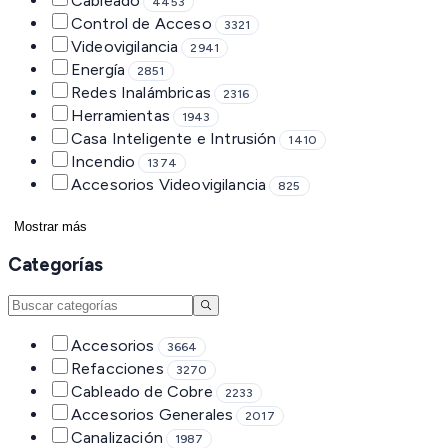
Cableado
4453
Control de Acceso
3321
Videovigilancia
2941
Energía
2851
Redes Inalámbricas
2316
Herramientas
1943
Casa Inteligente e Intrusión
1410
Incendio
1374
Accesorios Videovigilancia
825
Mostrar más
Categorías
Accesorios
3664
Refacciones
3270
Cableado de Cobre
2233
Accesorios Generales
2017
Canalización
1987