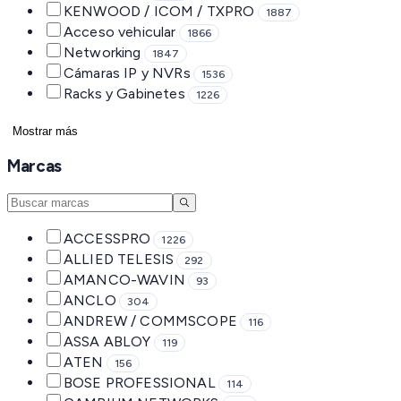
KENWOOD / ICOM / TXPRO
1887
Acceso vehicular
1866
Networking
1847
Cámaras IP y NVRs
1536
Racks y Gabinetes
1226
Mostrar más
Marcas
ACCESSPRO
1226
ALLIED TELESIS
292
AMANCO-WAVIN
93
ANCLO
304
ANDREW / COMMSCOPE
116
ASSA ABLOY
119
ATEN
156
BOSE PROFESSIONAL
114