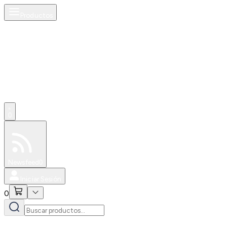
Productos
0
Especiales
Newsfeed
0
Iniciar Sesión
0