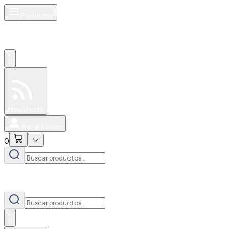
Productos
0
Especiales
Newsfeed
0
Iniciar Sesión
0
0