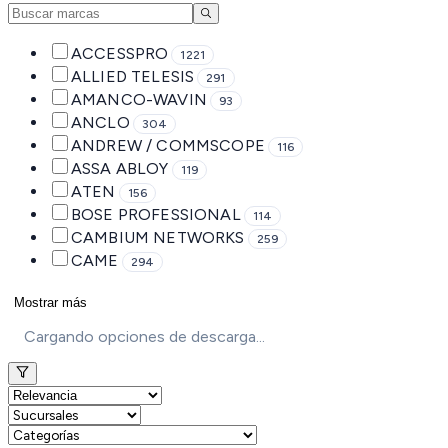
ACCESSPRO
1221
ALLIED TELESIS
291
AMANCO-WAVIN
93
ANCLO
304
ANDREW / COMMSCOPE
116
ASSA ABLOY
119
ATEN
156
BOSE PROFESSIONAL
114
CAMBIUM NETWORKS
259
CAME
294
Mostrar más
Cargando opciones de descarga...