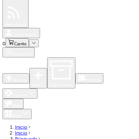
Especiales
Newsfeed
0
Iniciar Sesión
0
Carrito
Productos
Nuevos
Eventos
Para Ti
Caja Abierta
Soporte
Blog
Apps
Inicio
Inicio
Búsqueda