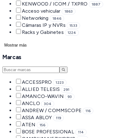
KENWOOD / ICOM / TXPRO
1887
Acceso vehicular
1863
Networking
1846
Cámaras IP y NVRs
1533
Racks y Gabinetes
1224
Mostrar más
Marcas
ACCESSPRO
1223
ALLIED TELESIS
291
AMANCO-WAVIN
93
ANCLO
304
ANDREW / COMMSCOPE
116
ASSA ABLOY
119
ATEN
156
BOSE PROFESSIONAL
114