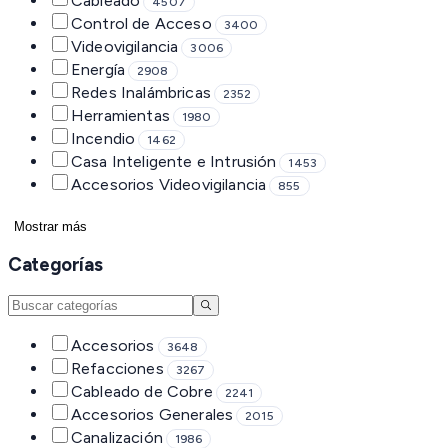
Cableado
4507
Control de Acceso
3400
Videovigilancia
3006
Energía
2908
Redes Inalámbricas
2352
Herramientas
1980
Incendio
1462
Casa Inteligente e Intrusión
1453
Accesorios Videovigilancia
855
Mostrar más
Categorías
Accesorios
3648
Refacciones
3267
Cableado de Cobre
2241
Accesorios Generales
2015
Canalización
1986