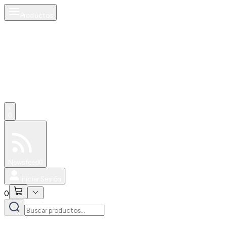
Productos
0
Especiales
Newsfeed
0
Iniciar Sesión
0