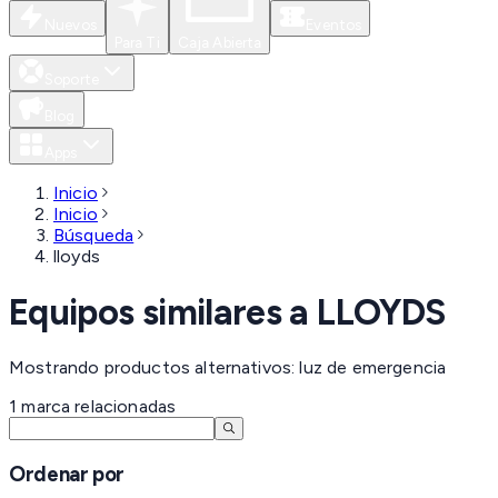
Nuevos
Eventos
Para Ti
Caja Abierta
Soporte
Blog
Apps
Inicio
Inicio
Búsqueda
lloyds
Equipos similares a
LLOYDS
Mostrando productos alternativos: luz de emergencia
1
marca
relacionadas
Ordenar por