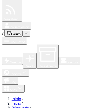
Especiales
Newsfeed
0
Iniciar Sesión
0
Carrito
Productos
Nuevos
Eventos
Para Ti
Caja Abierta
Soporte
Blog
Apps
Inicio
Inicio
Búsqueda