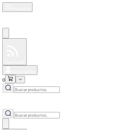
Productos
0
Especiales
Newsfeed
0
Iniciar Sesión
0
0