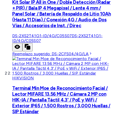
Kit Solar IP All in One / Doble Detección (Radar
+ PIR) / Bala IP 4 Megapixel / Lente 4 mm /
Panel Solar / Batería de Respaldo de Litio 10Ah
(Hasta 11 Días) / Conexión 4G / Audio de Dos
Vías / Accesorios de Inst. / Direc
DS-2XS2T41G1-ID/4G/C05S07
DS-2XS2T41G1-
ID/4G/C05S07
Reemplazo sugerido:
DS-2CFS04/4G/LA
HIKVISION
Terminal Min Moe de Reconocimiento Facial /
Lector MIFARE 13.56 MHz / Cámara 2 MP con
HIK-IA / Pantalla Táctil 4.3' / PoE y WiFi /
Exterior IP65 / 1,500 Rostros / 3,000 Huellas /
SIP Estándar