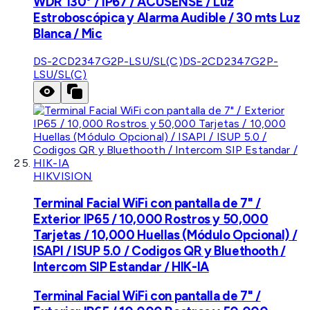
WDR 130° / IP67 / ACUSENSE / Luz
Estroboscópica y Alarma Audible / 30 mts Luz
Blanca / Mic
DS-2CD2347G2P-LSU/SL(C)
DS-2CD2347G2P-
LSU/SL(C)
HIKVISION
Terminal Facial WiFi con pantalla de 7" /
Exterior IP65 / 10,000 Rostros y 50,000
Tarjetas / 10,000 Huellas (Módulo Opcional) /
ISAPI / ISUP 5.0 / Codigos QR y Bluethooth /
Intercom SIP Estandar / HIK-IA
Terminal Facial WiFi con pantalla de 7" /