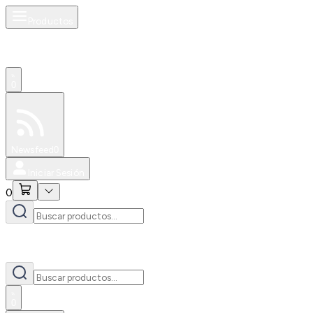
Productos
0
Especiales
Newsfeed
0
Iniciar Sesión
0
0