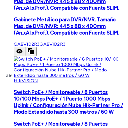
Max. de DVR/NVR: 445 x 88 x 400mm
(An.xAl.xProf.). Compatible con Fuente SLIM.
Gabinete Metálico para DVR/NVR. Tamaño
Max. de DVR/NVR: 445 x 88 x 400mm
(An.xAl.xProf.). Compatible con Fuente SLIM.
GABVID2R3
GABVID2R3
HIKVISION
Switch PoE+ / Monitoreable / 8 Puertos
10/100 Mbps PoE+ / 1 Puerto 1000 Mbps
Uplink / Configuración Nube Hik-Partner Pro /
Modo Extendido hasta 300 metros / 60 W
Switch PoE+ / Monitoreable / 8 Puertos