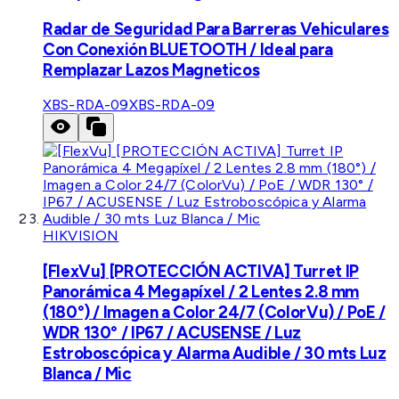
Radar de Seguridad Para Barreras Vehiculares
Con Conexión BLUETOOTH / Ideal para
Remplazar Lazos Magneticos
XBS-RDA-09
XBS-RDA-09
HIKVISION
[FlexVu] [PROTECCIÓN ACTIVA] Turret IP
Panorámica 4 Megapíxel / 2 Lentes 2.8 mm
(180°) / Imagen a Color 24/7 (ColorVu) / PoE /
WDR 130° / IP67 / ACUSENSE / Luz
Estroboscópica y Alarma Audible / 30 mts Luz
Blanca / Mic