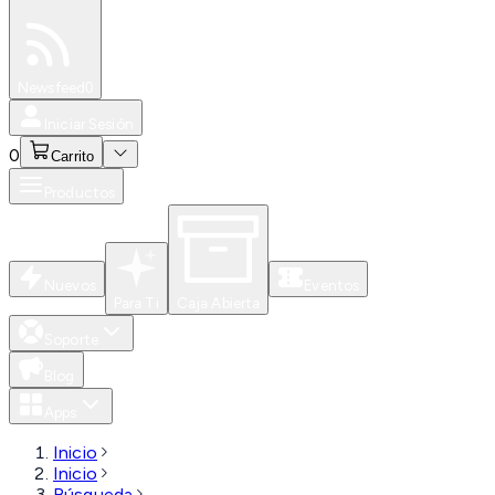
Especiales
Newsfeed
0
Iniciar Sesión
0
Carrito
Productos
Nuevos
Eventos
Para Ti
Caja Abierta
Soporte
Blog
Apps
Inicio
Inicio
Búsqueda